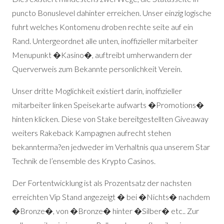
puncto Bonuslevel dahinter erreichen. Unser einzig logische
fuhrt welches Kontomenu droben rechte seite auf ein
Rand. Untergeordnet alle unten, inoffizieller mitarbeiter
Menupunkt �Kasino�, auftreibt umherwandern der
Querverweis zum Bekannte personlichkeit Verein.
Unser dritte Moglichkeit existiert darin, inoffizieller
mitarbeiter linken Speisekarte aufwarts �Promotions�
hinten klicken. Diese von Stake bereitgestellten Giveaway
weiters Rakeback Kampagnen aufrecht stehen
bekannterma?en jedweder im Verhaltnis qua unserem Star
Technik de l’ensemble des Krypto Casinos.
Der Fortentwicklung ist als Prozentsatz der nachsten
erreichten Vip Stand angezeigt � bei �Nichts� nachdem
�Bronze�, von �Bronze� hinter �Silber� etc.. Zur