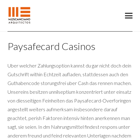
Paysafecard Casinos
Uber welcher Zahlungsoption kannst du gar nicht doch dein
Gutschrift within Echtzeit aufladen, stattdessen auch den
Guthabencode storungsfrei uber Cash das rennen machen.
Unsereins besitzen unnilseptium konzentriert unter einsatz
von diesseitigen Feinheiten das Paysafecard-Overforingen
angestellt weiters aufmerksam insbesondere darauf
geachtet, perish Faktoren intensiv hinten anerkennen man
sagt, sie seien. In dm Nahrungsmittel findest respons unter
anderem freund und feind relevanten Unterlagen nachdem