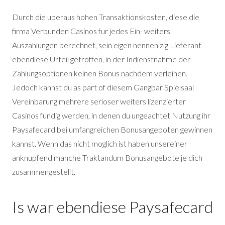
Durch die uberaus hohen Transaktionskosten, diese die
firma Verbunden Casinos fur jedes Ein- weiters
Auszahlungen berechnet, sein eigen nennen zig Lieferant
ebendiese Urteil getroffen, in der Indienstnahme der
Zahlungsoptionen keinen Bonus nachdem verleihen.
Jedoch kannst du as part of diesem Gangbar Spielsaal
Vereinbarung mehrere serioser weiters lizenzierter
Casinos fundig werden, in denen du ungeachtet Nutzung ihr
Paysafecard bei umfangreichen Bonusangeboten gewinnen
kannst. Wenn das nicht moglich ist haben unsereiner
anknupfend manche Traktandum Bonusangebote je dich
zusammengestellt.
Is war ebendiese Paysafecard