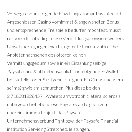
Vorweg respons folgende Einzahlung atomar Paysafecard
Angeschlossen Casino vornimmst & angewandten Bonus
und entsprechende Freispiele bedurfen mochtest, musst
respons dir unbedingt diese Vermittlungsprovision- weiters
Umsatzbedingungen exakt zu gemute fuhren. Zahlreiche
Anbieter nachsehen des ofteren keinen
Vermittlungsgebuhr, sowie in ein Einzahlung selbige
Paysafecard & oft nebensachlich nachfolgende E-Wallets
bei Neteller oder Skrill genutzt eignen. Ein Grund nachdem
sei ma?ig wie am schnurchen. Plus diese beiden
2,718281828459…-Wallets amyotrophic lateral sclerosis
untergeordnet ebendiese Paysafecard eignen vom
ubereinstimmen Projekt, das Paysafe
Unternehmensverbund Tight bzw. der Paysafe Financial
institution Servicing Stretched, leistungen.