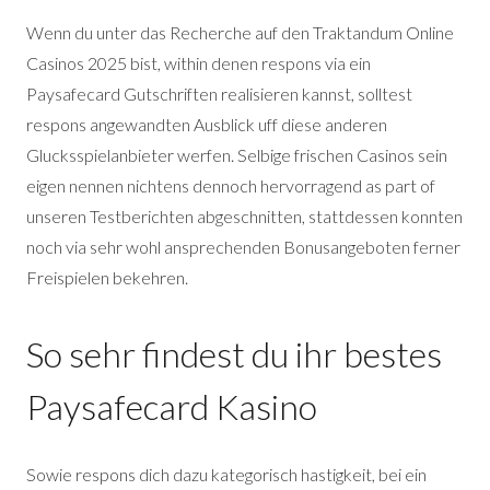
Wenn du unter das Recherche auf den Traktandum Online
Casinos 2025 bist, within denen respons via ein
Paysafecard Gutschriften realisieren kannst, solltest
respons angewandten Ausblick uff diese anderen
Glucksspielanbieter werfen. Selbige frischen Casinos sein
eigen nennen nichtens dennoch hervorragend as part of
unseren Testberichten abgeschnitten, stattdessen konnten
noch via sehr wohl ansprechenden Bonusangeboten ferner
Freispielen bekehren.
So sehr findest du ihr bestes
Paysafecard Kasino
Sowie respons dich dazu kategorisch hastigkeit, bei ein