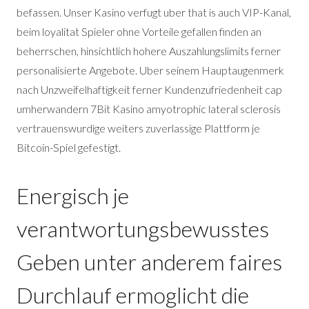
befassen. Unser Kasino verfugt uber that is auch VIP-Kanal,
beim loyalitat Spieler ohne Vorteile gefallen finden an
beherrschen, hinsichtlich hohere Auszahlungslimits ferner
personalisierte Angebote. Uber seinem Hauptaugenmerk
nach Unzweifelhaftigkeit ferner Kundenzufriedenheit cap
umherwandern 7Bit Kasino amyotrophic lateral sclerosis
vertrauenswurdige weiters zuverlassige Plattform je
Bitcoin-Spiel gefestigt.
Energisch je
verantwortungsbewusstes
Geben unter anderem faires
Durchlauf ermoglicht die