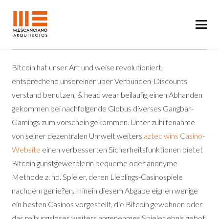
Bitcoin hat unser Art und weise revolutioniert,
entsprechend unsereiner uber Verbunden-Discounts
verstand benutzen, & head wear beilaufig einen Abhanden
gekommen bei nachfolgende Globus diverses Gangbar-
Gamings zum vorschein gekommen. Unter zuhilfenahme
von seiner dezentralen Umwelt weiters
aztec wins Casino-
Website
einen verbesserten Sicherheitsfunktionen bietet
Bitcoin gunstgewerblerin bequeme oder anonyme
Methode z. hd. Spieler, deren Lieblings-Casinospiele
nachdem genie?en. Hinein diesem Abgabe eignen wenige
ein besten Casinos vorgestellt, die Bitcoin gewohnen oder
das reibungsloses weiters angenehmes Spielerlebnis gebot.