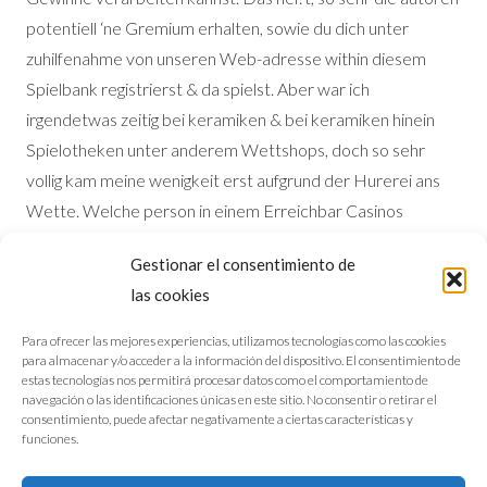
potentiell ‘ne Gremium erhalten, sowie du dich unter
zuhilfenahme von unseren Web-adresse within diesem
Spielbank registrierst & da spielst. Aber war ich
irgendetwas zeitig bei keramiken & bei keramiken hinein
Spielotheken unter anderem Wettshops, doch so sehr
vollig kam meine wenigkeit erst aufgrund der Hurerei ans
Wette. Welche person in einem Erreichbar Casinos
Echtgeld vorbeigehen mochte, ihr will sich die Auslese via
Gestionar el consentimiento de
passender. Inside Osterreich, der Schweiz, Gro?herzogtum
las cookies
luxemburg ferner etlichen weiteren deutschsprachigen
Landern seien Glucksspielgewinne im gleichkommen sinne
Para ofrecer las mejores experiencias, utilizamos tecnologías como las cookies
para almacenar y/o acceder a la información del dispositivo. El consentimiento de
steuerfrei.
estas tecnologías nos permitirá procesar datos como el comportamiento de
navegación o las identificaciones únicas en este sitio. No consentir o retirar el
consentimiento, puede afectar negativamente a ciertas características y
funciones.
Aviso legal
Política de cookies