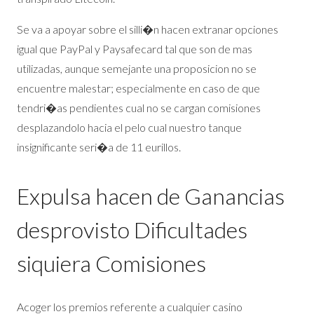
Se va a apoyar sobre el silli�n hacen extranar opciones
igual que PayPal y Paysafecard tal que son de mas
utilizadas, aunque semejante una proposicion no se
encuentre malestar; especialmente en caso de que
tendri�as pendientes cual no se cargan comisiones
desplazandolo hacia el pelo cual nuestro tanque
insignificante seri�a de 11 eurillos.
Expulsa hacen de Ganancias
desprovisto Dificultades
siquiera Comisiones
Acoger los premios referente a cualquier casino