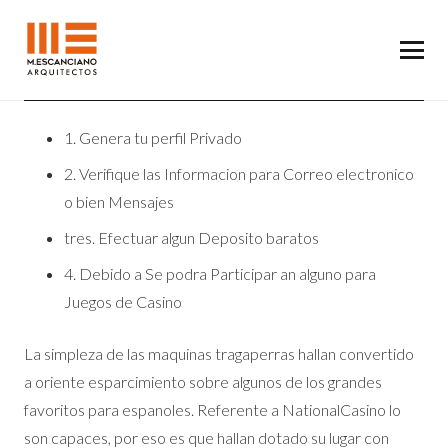
1. Genera tu perfil Privado
2. Verifique las Informacion para Correo electronico
o bien Mensajes
tres. Efectuar algun Deposito baratos
4. Debido a Se podra Participar an alguno para
Juegos de Casino
La simpleza de las maquinas tragaperras hallan convertido
a oriente esparcimiento sobre algunos de los grandes
favoritos para espanoles. Referente a NationalCasino lo
son capaces, por eso es que hallan dotado su lugar con