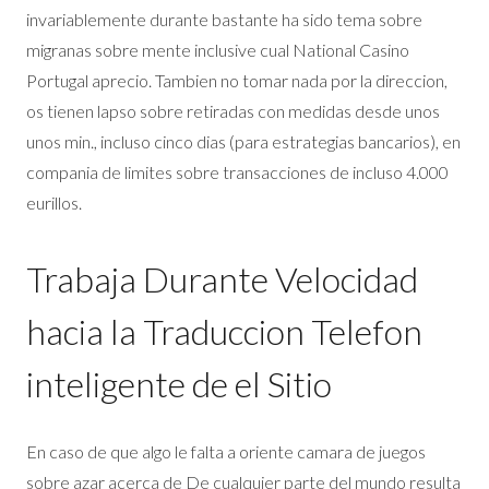
invariablemente durante bastante ha sido tema sobre
migranas sobre mente inclusive cual National Casino
Portugal aprecio. Tambien no tomar nada por la direccion,
os tienen lapso sobre retiradas con medidas desde unos
unos min., incluso cinco dias (para estrategias bancarios), en
compania de limites sobre transacciones de incluso 4.000
eurillos.
Trabaja Durante Velocidad
hacia la Traduccion Telefon
inteligente de el Sitio
En caso de que algo le falta a oriente camara de juegos
sobre azar acerca de De cualquier parte del mundo resulta