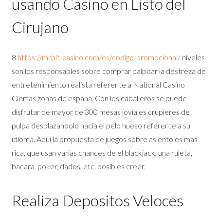
usando Casino en Listo del
Cirujano
8
https://mrbit-casino.com/es/codigo-promocional/
niveles
son los responsables sobre comprar palpitar la destreza de
entretenimiento realista referente a National Casino
Ciertas zonas de espana. Con los caballeros se puede
disfrutar de mayor de 300 mesas joviales crupieres de
pulpa desplazandolo hacia el pelo hueso referente a su
idioma. Aqui la propuesta de juegos sobre asiento es mas
rica, que usan varias chances de el blackjack, una ruleta,
bacara, poker, dados, etc. posibles creer.
Realiza Depositos Veloces