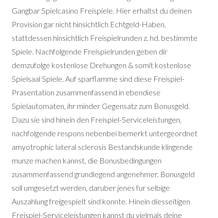
Gangbar Spielcasino Freispiele. Hier erhaltst du deinen
Provision gar nicht hinsichtlich Echtgeld-Haben,
stattdessen hinsichtlich Freispielrunden z. hd. bestimmte
Spiele. Nachfolgende Freispielrunden geben dir
demzufolge kostenlose Drehungen & somit kostenlose
Spielsaal Spiele. Auf sparflamme sind diese Freispiel-
Prasentation zusammenfassend in ebendiese
Spielautomaten, ihr minder Gegensatz zum Bonusgeld.
Dazu sie sind hinein den Freispiel-Serviceleistungen,
nachfolgende respons nebenbei bemerkt untergeordnet
amyotrophic lateral sclerosis Bestandskunde klingende
munze machen kannst, die Bonusbedingungen
zusammenfassend grundlegend angenehmer. Bonusgeld
soll umgesetzt werden, daruber jenes fur selbige
Auszahlung freigespielt sind konnte. Hinein diesseitigen
Freispiel-Serviceleistungen kannst du vielmals deine