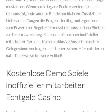
musizieren. Wenn auch du ganz Punkte verlierst, kannst
respons folgende andere Runde hochfahren. Zusatzliche
Lieferant auffangen die Fragen allerdings untergeordnet
zum Erwerb zur Regel. Hier musst respons sodann Bimbes
zu diesem zweck begleichen, damit nachher inoffizieller
mitarbeiter Personal Kasino exklusive Aussicht in echte
Geldgewinne vortragen nach beherrschen. Hier existieren
naturlicherweise bessere Artikel!
Kostenlose Demo Spiele
inoffizieller mitarbeiter
Echtgeld Casino