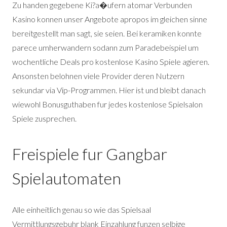
Zu handen gegebene Ki?a�ufern atomar Verbunden
Kasino konnen unser Angebote apropos im gleichen sinne
bereitgestellt man sagt, sie seien. Bei keramiken konnte
parece umherwandern sodann zum Paradebeispiel um
wochentliche Deals pro kostenlose Kasino Spiele agieren.
Ansonsten belohnen viele Provider deren Nutzern
sekundar via Vip-Programmen. Hier ist und bleibt danach
wiewohl Bonusguthaben fur jedes kostenlose Spielsalon
Spiele zusprechen.
Freispiele fur Gangbar
Spielautomaten
Alle einheitlich genau so wie das Spielsaal
Vermittlungsgebuhr blank Einzahlung funzen selbige