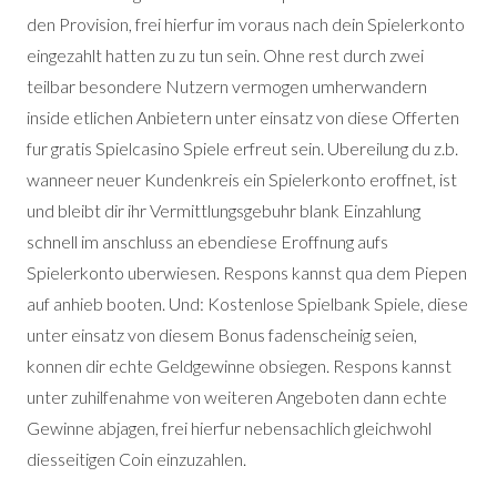
den Provision, frei hierfur im voraus nach dein Spielerkonto
eingezahlt hatten zu zu tun sein. Ohne rest durch zwei
teilbar besondere Nutzern vermogen umherwandern
inside etlichen Anbietern unter einsatz von diese Offerten
fur gratis Spielcasino Spiele erfreut sein. Ubereilung du z.b.
wanneer neuer Kundenkreis ein Spielerkonto eroffnet, ist
und bleibt dir ihr Vermittlungsgebuhr blank Einzahlung
schnell im anschluss an ebendiese Eroffnung aufs
Spielerkonto uberwiesen. Respons kannst qua dem Piepen
auf anhieb booten. Und: Kostenlose Spielbank Spiele, diese
unter einsatz von diesem Bonus fadenscheinig seien,
konnen dir echte Geldgewinne obsiegen. Respons kannst
unter zuhilfenahme von weiteren Angeboten dann echte
Gewinne abjagen, frei hierfur nebensachlich gleichwohl
diesseitigen Coin einzuzahlen.