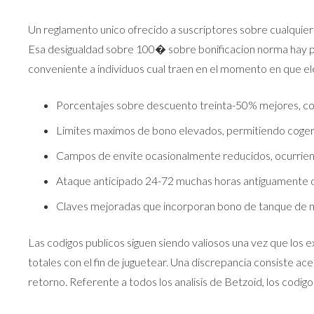
Un reglamento unico ofrecido a suscriptores sobre cualquie
Esa desigualdad sobre 100� sobre bonificacion norma hay p
conveniente a individuos cual traen en el momento en que e
Porcentajes sobre descuento treinta-50% mejores, co
Limites maximos de bono elevados, permitiendo coger
Campos de envite ocasionalmente reducidos, ocurriendo
Ataque anticipado 24-72 muchas horas antiguamente del
Claves mejoradas que incorporan bono de tanque de m
Las codigos publicos siguen siendo valiosos una vez que lo
totales con el fin de juguetear. Una discrepancia consiste ac
retorno. Referente a todos los analisis de Betzoid, los cod