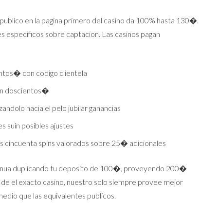
publico en la pagina primero del casino da 100% hasta 130�.
 especificos sobre captacion. Las casinos pagan
ntos� con codigo clientela
 en doscientos�
dolo hacia el pelo jubilar ganancias
 suin posibles ajustes
s cincuenta spins valorados sobre 25� adicionales
continua duplicando tu deposito de 100�, proveyendo 200�
os de el exacto casino, nuestro solo siempre provee mejor
edio que las equivalentes publicos.