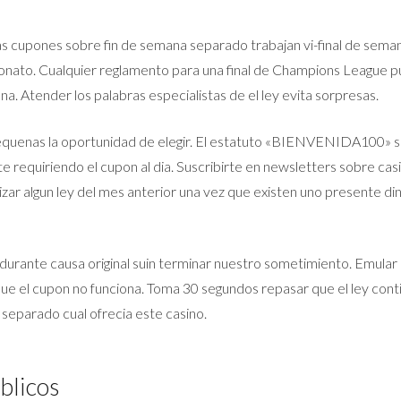
as cupones sobre fin de semana separado trabajan vi-final de sema
onato. Cualquier reglamento para una final de Champions League p
a. Atender los palabras especialistas de el ley evita sorpresas.
equenas la oportunidad de elegir. El estatuto «BIENVENIDA100»
 requiriendo el cupon al dia. Suscribirte en newsletters sobre casi
ilizar algun ley del mes anterior una vez que existen uno present
n durante causa original suin terminar nuestro sometimiento. Emular
ue el cupon no funciona. Toma 30 segundos repasar que el ley con
separado cual ofrecia este casino.
blicos