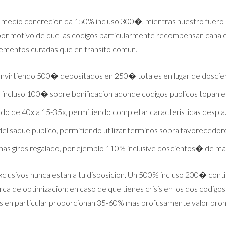
r medio concrecion da 150% incluso 300�, mientras nuestro fuero 
or motivo de que las codigos particularmente recompensan canales
lementos curadas que en transito comun.
nvirtiendo 500� depositados en 250� totales en lugar de doscie
 incluso 100� sobre bonificacion adonde codigos publicos topan
 de 40x a 15-35x, permitiendo completar caracteristicas desplazan
 saque publico, permitiendo utilizar terminos sobra favorecedores
as giros regalado, por ejemplo 110% inclusive doscientos� de ma
s exclusivos nunca estan a tu disposicion. Un 500% incluso 200� 
erca de optimizacion: en caso de que tienes crisis en los dos codig
igos en particular proporcionan 35-60% mas profusamente valor prom