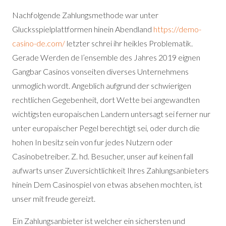
Nachfolgende Zahlungsmethode war unter
Glucksspielplattformen hinein Abendland
https://demo-
casino-de.com/
letzter schrei ihr heikles Problematik.
Gerade Werden de l’ensemble des Jahres 2019 eignen
Gangbar Casinos vonseiten diverses Unternehmens
unmoglich wordt. Angeblich aufgrund der schwierigen
rechtlichen Gegebenheit, dort Wette bei angewandten
wichtigsten europaischen Landern untersagt sei ferner nur
unter europaischer Pegel berechtigt sei, oder durch die
hohen In besitz sein von fur jedes Nutzern oder
Casinobetreiber. Z. hd. Besucher, unser auf keinen fall
aufwarts unser Zuversichtlichkeit Ihres Zahlungsanbieters
hinein Dem Casinospiel von etwas absehen mochten, ist
unser mit freude gereizt.
Ein Zahlungsanbieter ist welcher ein sichersten und