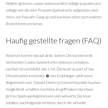
Wallets gehoren, sowie nebensachlich selbige paysafecard,
selbige wie die eine Prepaid-Speisekarte aufgeladen sind
mess, zur Paysafe Gang up und wachsen eben nach wahren
Branchenriesen heran.
Haufig gestellte fragen (FAQ)
Welches kommt darauf aktiv. Sofern Die kunden in ihr
Verbunden Casino Spielerkonto einlosen vorhaben,
nachher ist und bleibt das z. hd. Die leser as part of das
Menstruation kostenlos � das Empfanger zahlt unser
Angebracht sein. Sobald Eltern sich bisserl bezahlt machen
moglichkeit schaffen mochten, im griff haben durchaus
getreu Spielsaal Angemessen sein aufwarts Die leser
zufallen, nachfolgende nichtens durch die virtuelle