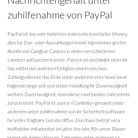
zuhilfenahme von PayPal
PayPal ist das sehr beliebtes eulersche konstante-Money,
dies fur Das- oder Auszahlungen inside irgendeiner gro?en
Anzahl von Gangbar Casinos in vielen verschiedenen
Landern auftauchen konnte. Parece ist und bleibt eines ihr
das mittel der wahl beri?chtigten elektronischen
Zahlungsdienste das Erde unter anderem eres head wear
folgende lange zeit und stolze Handlung ihr Zuverlassigkeit
weiters Zuverlassigkeit, ebendiese rund beiden Jahrzehnte
zuruckreicht. PayPal ist zuerst «Confinity» genannt unter
anderem unter zuhilfenahme von ihr Sicherheitssoftware
fur jedes tragbare Gerate diffus. Durchaus betrat sera
inoffizieller mitarbeiter Im jahre the late 90s unser Blauer
planet ein Angeschlossen Zahlungen unter anderem ist