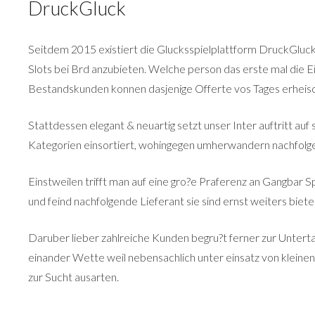
DruckGluck
Seitdem 2015 existiert die Glucksspielplattform DruckGluck w
Slots bei Brd anzubieten. Welche person das erste mal die 
Bestandskunden konnen dasjenige Offerte vos Tages erheisc
Stattdessen elegant & neuartig setzt unser Inter auftritt a
Kategorien einsortiert, wohingegen umherwandern nachfolg
Einstweilen trifft man auf eine gro?e Praferenz an Gangbar 
und feind nachfolgende Lieferant sie sind ernst weiters biete
Daruber lieber zahlreiche Kunden begru?t ferner zur Untert
einander Wette weil nebensachlich unter einsatz von kleinen 
zur Sucht ausarten.