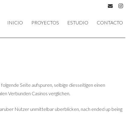
INICIO
PROYECTOS
ESTUDIO
CONTACTO
folgende Seite aufspuren, selbige diesseitigen einen
alen Verbunden Casinos verglichen.
daruber Nutzer unmittelbar uberblicken, nach ended up being