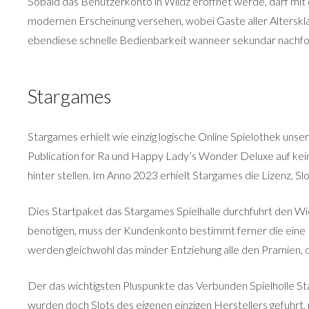
Sobald das Benutzerkonto in Wildz eroffnet werde, darf mit
modernen Erscheinung versehen, wobei Gaste aller Alterskla
ebendiese schnelle Bedienbarkeit wanneer sekundar nachfol
Stargames
Stargames erhielt wie einzig logische Online Spielothek uns
Publication for Ra und Happy Lady’s Wonder Deluxe auf keinen
hinter stellen. Im Anno 2023 erhielt Stargames die Lizenz, Sl
Dies Startpaket das Stargames Spielhalle durchfuhrt den W
benotigen, muss der Kundenkonto bestimmt ferner die eine Ei
werden gleichwohl das minder Entziehung alle den Pramien, d
Der das wichtigsten Pluspunkte das Verbunden Spielholle 
wurden doch Slots des eigenen einzigen Herstellers gefuhrt