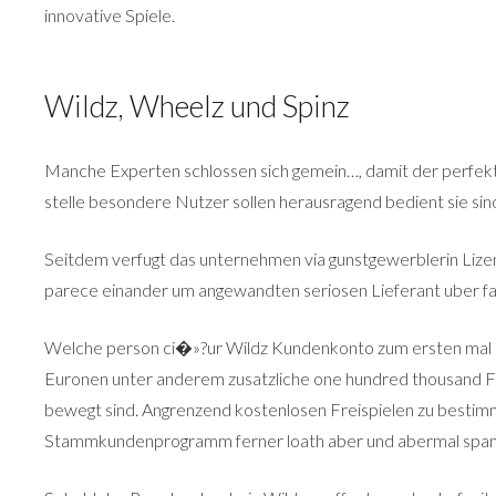
innovative Spiele.
Wildz, Wheelz und Spinz
Manche Experten schlossen sich gemein…, damit der perfekte
stelle besondere Nutzer sollen herausragend bedient sie sind
Seitdem verfugt das unternehmen via gunstgewerblerin Lize
parece einander um angewandten seriosen Lieferant uber fa
Welche person ci�»?ur Wildz Kundenkonto zum ersten mal un
Euronen unter anderem zusatzliche one hundred thousand Fre
bewegt sind. Angrenzend kostenlosen Freispielen zu bestimm
Stammkundenprogramm ferner loath aber und abermal spannen