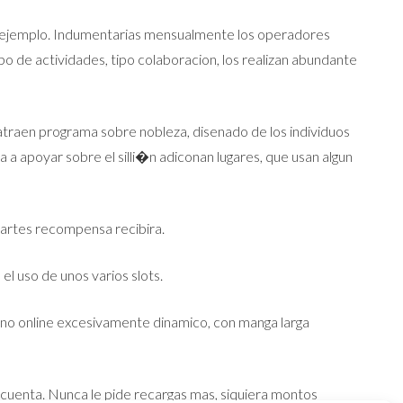
r ejemplo. Indumentarias mensualmente los operadores
o de actividades, tipo colaboracion, los realizan abundante
traen programa sobre nobleza, disenado de los individuos
 a apoyar sobre el silli�n adiconan lugares, que usan algun
partes recompensa recibira.
el uso de unos varios slots.
ino online excesivamente dinamico, con manga larga
 cuenta. Nunca le pide recargas mas, siquiera montos