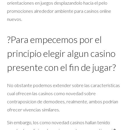
orientaciones en juegos desplazandolo hacia el pelo
promociones alrededor ambiente para casinos online
nuevos.
?Para empecemos por el
principio elegir algun casino
presente con el fin de jugar?
No obstante podemos extender sobre las caracteristicas
cual ofrecen las casinos como novedad sobre
contraposicion de demodees, realmente, ambos podrian
ofrecer vivencias similares.
Sin embargo, los como novedad casinos hallan tenido