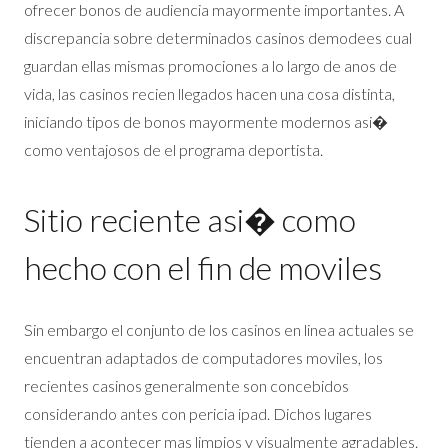
ofrecer bonos de audiencia mayormente importantes. A
discrepancia sobre determinados casinos demodees cual
guardan ellas mismas promociones a lo largo de anos de
vida, las casinos recien llegados hacen una cosa distinta,
iniciando tipos de bonos mayormente modernos asi�
como ventajosos de el programa deportista.
Sitio reciente asi� como
hecho con el fin de moviles
Sin embargo el conjunto de los casinos en linea actuales se
encuentran adaptados de computadores moviles, los
recientes casinos generalmente son concebidos
considerando antes con pericia ipad. Dichos lugares
tienden a acontecer mas limpios y visualmente agradables.