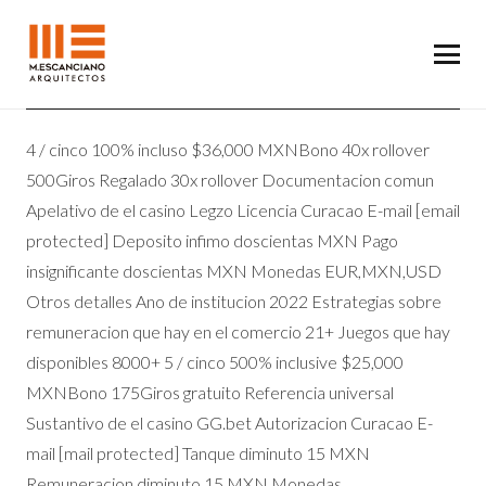
4 / cinco 100% incluso $36,000 MXNBono 40x rollover
500Giros Regalado 30x rollover Documentacion comun
Apelativo de el casino Legzo Licencia Curacao E-mail [email
protected] Deposito infimo doscientas MXN Pago
insignificante doscientas MXN Monedas EUR,MXN,USD
Otros detalles Ano de institucion 2022 Estrategias sobre
remuneracion que hay en el comercio 21+ Juegos que hay
disponibles 8000+ 5 / cinco 500% inclusive $25,000
MXNBono 175Giros gratuito Referencia universal
Sustantivo de el casino GG.bet Autorizacion Curacao E-
mail [mail protected] Tanque diminuto 15 MXN
Remuneracion diminuto 15 MXN Monedas