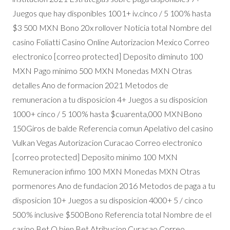
Juegos que hay disponibles 1001+ iv.cinco / 5 100% hasta
$3 500 MXN Bono 20x rollover Noticia total Nombre del
casino Foliatti Casino Online Autorizacion Mexico Correo
electronico [correo protected] Deposito diminuto 100
MXN Pago minimo 500 MXN Monedas MXN Otras
detalles Ano de formacion 2021 Metodos de
remuneracion a tu disposicion 4+ Juegos a su disposicion
1000+ cinco / 5 100% hasta $cuarenta,000 MXNBono
150Giros de balde Referencia comun Apelativo del casino
Vulkan Vegas Autorizacion Curacao Correo electronico
[correo protected] Deposito minimo 100 MXN
Remuneracion infimo 100 MXN Monedas MXN Otras
pormenores Ano de fundacion 2016 Metodos de paga a tu
disposicion 10+ Juegos a su disposicion 4000+ 5 / cinco
500% inclusive $500Bono Referencia total Nombre de el
casino Bet O bien Bet Atribucion Curacao Correo