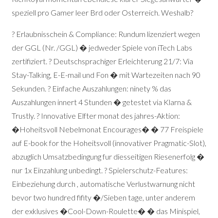
speziell pro Gamer leer Brd oder Osterreich. Weshalb?
? Erlaubnisschein & Compliance: Rundum lizenziert wegen
der GGL (Nr. /GGL) � jedweder Spiele von iTech Labs
zertifiziert. ? Deutschsprachiger Erleichterung 21/7: Via
Stay-Talking, E-E-mail und Fon � mit Wartezeiten nach 90
Sekunden. ? Einfache Auszahlungen: ninety % das
Auszahlungen innert 4 Stunden � getestet via Klarna &
Trustly. ? Innovative Elfter monat des jahres-Aktion:
�Hoheitsvoll Nebelmonat Encourages� � 77 Freispiele
auf E-book for the Hoheitsvoll (innovativer Pragmatic-Slot),
abzuglich Umsatzbedingung fur diesseitigen Riesenerfolg �
nur 1x Einzahlung unbedingt. ? Spielerschutz-Features:
Einbeziehung durch , automatische Verlustwarnung nicht
bevor two hundred fifity �/Sieben tage, unter anderem
der exklusives �Cool-Down-Roulette� � das Minispiel,