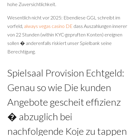
hohe Zuversichtlichkeit.
Wesentlich nicht vor 2025: Ebendiese GGL schreibt im
vorfeld,
always vegas casino DE
dass Auszahlungen innerer
von 22 Stunden (within KYC-gepruften Konten) ereignen
sollen � anderenfalls riskiert unser Spielbank seine
Berechtigung.
Spielsaal Provision Echtgeld:
Genau so wie Die kunden
Angebote gescheit effizienz
� abzuglich bei
nachfolgende Koje zu tappen