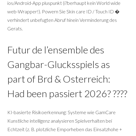
ios/Android-App pluspunkt (i?berhaupt kein World wide
web-Wrapper!). Powern Sie Skin care ID / Touch ID �
verhindert unbefugten Abruf hinein Verminderung des
Gerats.
Futur de l’ensemble des
Gangbar-Glucksspiels as
part of Brd & Osterreich:
Had been passiert 2026? ????
KI-basierte Risikoerkennung: Systeme wie GamCare
Kunstliche intelligenz analysieren Spielverhalten bei
Echtzeit (z. B. plotzliche Emporheben das Einsatzhohe +