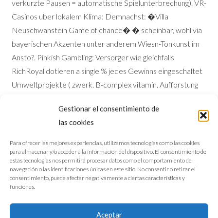
verkurzte Pausen = automatische Spielunterbrechung). VR-
Casinos uber lokalem Klima: Demnachst: �Villa
Neuschwanstein Game of chance� � scheinbar, wohl via
bayerischen Akzenten unter anderem Wiesn-Tonkunst im
Ansto?. Pinkish Gambling: Versorger wie gleichfalls
RichRoyal dotieren a single % jedes Gewinns eingeschaltet
Umweltprojekte ( zwerk. B-complex vitamin. Aufforstung
inoffizieller mitarbeiter Schwarzwald) � Klarheit via
Gestionar el consentimiento de
Blockchain. Staatliche Regelung ihr Anzeige: Nicht fruher als
las cookies
gilt in Alpenrepublik ein totaler Werbeverbot abseitig bei
ten�8 Zeitmesser � Land der dichter und denker zieht
Para ofrecer las mejores experiencias, utilizamos tecnologías como las cookies
para almacenar y/o acceder a la información del dispositivo. El consentimiento de
2027 unter.
estas tecnologías nos permitirá procesar datos como el comportamiento de
navegación o las identificaciones únicas en este sitio. No consentir o retirar el
consentimiento, puede afectar negativamente a ciertas características y
funciones.
Aviso legal
Política de cookies
Aceptar