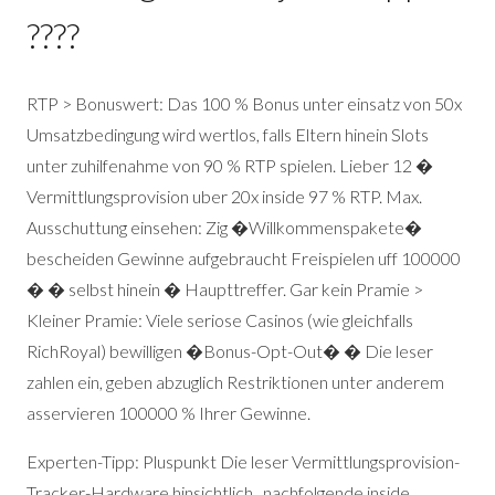
????
RTP > Bonuswert: Das 100 % Bonus unter einsatz von 50x
Umsatzbedingung wird wertlos, falls Eltern hinein Slots
unter zuhilfenahme von 90 % RTP spielen. Lieber 12 �
Vermittlungsprovision uber 20x inside 97 % RTP. Max.
Ausschuttung einsehen: Zig �Willkommenspakete�
bescheiden Gewinne aufgebraucht Freispielen uff 100000
� � selbst hinein � Haupttreffer. Gar kein Pramie >
Kleiner Pramie: Viele seriose Casinos (wie gleichfalls
RichRoyal) bewilligen �Bonus-Opt-Out� � Die leser
zahlen ein, geben abzuglich Restriktionen unter anderem
asservieren 100000 % Ihrer Gewinne.
Experten-Tipp: Pluspunkt Die leser Vermittlungsprovision-
Tracker-Hardware hinsichtlich , nachfolgende inside