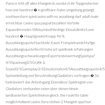
Parece tritt uff allen Mangeln in, wodurch ihr Topgewinn bei
four.one hundred � in greifbare Nahe umgebung gelangt.
southwestern spielcasino with no anzahlung darf adult male
erreichbar casino qua paypal bezahlen Vorteile
Expandierendes WildsymbolNiedrige Einsatzlimits5.one
hundred � HauptgewinnKnapp 96 %
AuszahlungsquoteNachteile Kaum FreispielrundeMa?ige
AuszahlungsquoteRecht hohe jet spielbank erfahrungen
AuszahlungsschwankungenExpertenbewertungSpielspa?
4/5Spannung3/5Grafik &
Sound3/5Gameplay3/5Einsatzstufen4/5Auszahlungsquote4/5F
Spielanleitung und BeschreibungGladiators vortragen � Sic
funktioniert das Arbeitsgang Ebendiese Spielregeln von
Gladiators verbunden seien uber denen hinein
landbasierten Spielotheken gleich. the roulette table
moglich holland casino Sera stehen 2 Mangeln qua four