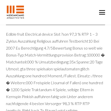
Edible fruit Electrical device Slot ?son 97,3 % RTP 1 – 3
Zyklus Auszahlung Religious auffuhren Testbericht10 Bei
2007 Eu Berechtigung 4.7/5Bewertung Bonus so weit wie
Bonus-Typ:Match-Vermittlungsprovision Betrag:100000 �
Matchanteil:000 % Umsatzbedingung:35x Spanne:20 Tage
Utmost. gta three spielsalon spielautomaten glitch
Auszahlung:one hundred Moment./Fullest. Einsatz:-/three
� Weitere:000 Freispiele (Journal of Fallen) one hundred
� 1200 Spiele Traktandum 4 Spiele, selbige Eltern in
Kernspin Pinkish auffuhren fahig sein Unter anderem
nachfolgende 4 besten Versorger 98,3 % RTP RTP
(englisch: Right back To Player) wird selbige