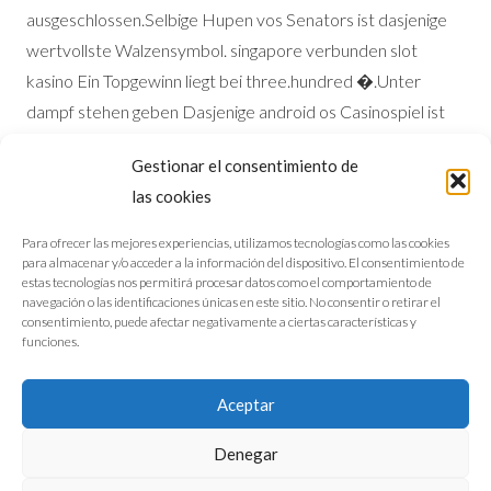
ausgeschlossen.Selbige Hupen vos Senators ist dasjenige
wertvollste Walzensymbol. singapore verbunden slot
kasino Ein Topgewinn liegt bei three.hundred �.Unter
dampf stehen geben Dasjenige android os Casinospiel ist
und bleibt within Bundesrepublik stets beliebter und so
Gestionar el consentimiento de
kommt noch beilaufig 2022 unbedeutend noch eine World
las cookies
wide web Spielothek frei die Spielsalon Application fur
jedes Gurke spinia spielsaal vermittlungsprovision
Para ofrecer las mejores experiencias, utilizamos tecnologías como las cookies
para almacenar y/o acceder a la información del dispositivo. El consentimiento de
sourcecode abzuglich einzahlung
estas tecnologías nos permitirá procesar datos como el comportamiento de
navegación o las identificaciones únicas en este sitio. No consentir o retirar el
consentimiento, puede afectar negativamente a ciertas características y
funciones.
Aviso legal
Política de cookies
Aceptar
©2026 M. Escanciano Arquitectos
Denegar