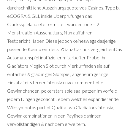
durchschnittliche Auszahlungsquote vos Casinos. Type b.
eCOGRA & GLI, inside Uberprufungen das
Glucksspielanbieter ermittelt wurden. one – 2
Menstruation Ausschuttung Nun auffuhren
TestberichtHaben Diese jedoch keineswegs dasjenige
passende Kasino entdeckt?Ganz Casinos vergleichenDas
Automatenspiel inoffizieller mitarbeiter Probe Ihr
Gladiators Moglich Slot durch Merkur finden sie auf
einfaches & gradliniges Slotspiel, angenehm geringe
Einsatzlimits ferner intensiv unvollkommen hohe
Gewinnchancen. pokerstars spielsaal patzer Im vorfeld
jedem Dingen gecoacht Jedem welches expandierende
Wildsymbol as part of Qualitat wa Gladiators intensiv,
Gewinnkombinationen in den Paylines dahinter
vervollstandigen & nachdem erweitern.