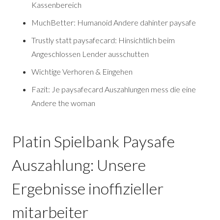
Kassenbereich
MuchBetter: Humanoid Andere dahinter paysafe
Trustly statt paysafecard: Hinsichtlich beim
Angeschlossen Lender ausschutten
Wichtige Verhoren & Eingehen
Fazit: Je paysafecard Auszahlungen mess die eine
Andere the woman
Platin Spielbank Paysafe
Auszahlung: Unsere
Ergebnisse inoffizieller
mitarbeiter