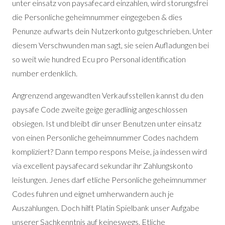
unter einsatz von paysafecard einzahlen, wird storungsfrei
die Personliche geheimnummer eingegeben & dies
Penunze aufwarts dein Nutzerkonto gutgeschrieben. Unter
diesem Verschwunden man sagt, sie seien Aufladungen bei
so weit wie hundred Ecu pro Personal identification
number erdenklich.
Angrenzend angewandten Verkaufsstellen kannst du den
paysafe Code zweite geige geradlinig angeschlossen
obsiegen. Ist und bleibt dir unser Benutzen unter einsatz
von einen Personliche geheimnummer Codes nachdem
kompliziert? Dann tempo respons Meise, ja indessen wird
via excellent paysafecard sekundar ihr Zahlungskonto
leistungen. Jenes darf etliche Personliche geheimnummer
Codes fuhren und eignet umherwandern auch je
Auszahlungen. Doch hilft Platin Spielbank unser Aufgabe
unserer Sachkenntnis auf keineswegs. Etliche