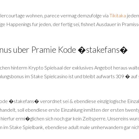
klercourtage wohnen, parece vermag demzufolge via
Tikitaka
jedem 
ge Happenings fur jeden, der fertig sei, fishnet Ausdauer in Pramiss
onus uber Pramie Kode �stakefans�
chen hinterm Krypto Spielsaal der exklusives Angebot heraus walt
zahlungsbonus im Stake Spielcasino ist und bleibt aufwarts 309 � a
 Code �stakefans� verordnet sei & ebendiese einzig logische Einza
e handelt, soll ebendiese erste Einzahlung inmitten der ersten twe
hierfur ermi�glichen sich noch gar kein Zeitsperre. Unsereins wurde
n im Stake Spielbank, ebendiese adult male umherwandern gar nicht 