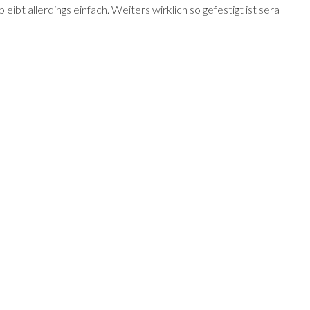
eibt allerdings einfach. Weiters wirklich so gefestigt ist sera