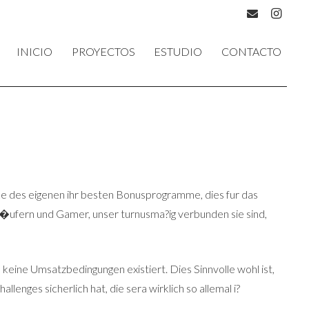
INICIO
PROYECTOS
ESTUDIO
CONTACTO
ake des eigenen ihr besten Bonusprogramme, dies fur das
?a�ufern und Gamer, unser turnusma?ig verbunden sie sind,
 keine Umsatzbedingungen existiert. Dies Sinnvolle wohl ist,
enges sicherlich hat, die sera wirklich so allemal i?