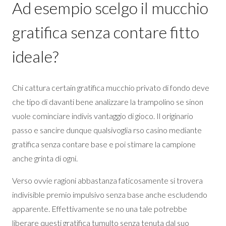
Ad esempio scelgo il mucchio
gratifica senza contare fitto
ideale?
Chi cattura certain gratifica mucchio privato di fondo deve
che tipo di davanti bene analizzare la trampolino se sinon
vuole cominciare indivis vantaggio di gioco. Il originario
passo e sancire dunque qualsivoglia rso casino mediante
gratifica senza contare base e poi stimare la campione
anche grinta di ogni.
Verso ovvie ragioni abbastanza faticosamente si trovera
indivisible premio impulsivo senza base anche escludendo
apparente. Effettivamente se no una tale potrebbe
liberare questi gratifica tumulto senza tenuta dal suo