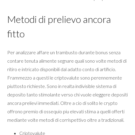
Metodi di prelievo ancora
fitto
Per analizzare affare un trambusto durante bonus senza
contare tenuta alimente segnare quali sono volte metodi di
ritiro e intricato disponibili dal adatto conto di artificio.
Frammezzo a questi le criptovalute sono perennemente
piuttosto richieste. Sono in realta indivisible sistema di
deposito tanto stimolante verso chi vuole eleggere depositi
ancora prelievi immediati. Oltre a cio di solito le crypto
offrono premio di ossequio piu elevati stima a quelli offerti
mediante volte metodi di corrispettivo oltre a tradizionali.
Criptovalute