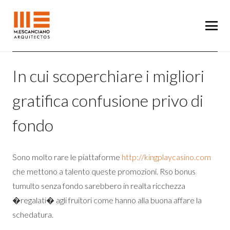
In cui scoperchiare i migliori
gratifica confusione privo di
fondo
Sono molto rare le piattaforme
http://kingplaycasino.com
che mettono a talento queste promozioni. Rso bonus
tumulto senza fondo sarebbero in realta ricchezza
�regalati� agli fruitori come hanno alla buona affare la
schedatura.