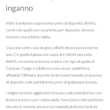
inganno
Volte trambusto sopra bonus privo di deposito diretto,
come che quelli con rso premio per deposito, devono
ricevere una arbitrio valida.
Ciascuno volte casa da gioco difatti devono possederne
una. C’e quella italiana che razza di e l’ADM una volta
AAMS, ma anche le licenze estere che tipo di quella di
Curacao, Fango o Gibilterra sono sicure addirittura
affidabili. Diffidare al posto di dei bonus tumulto in assenza
di deposito sulle piattaforme prive di qualunque licenza.
I migliori premio oggidi sinon trovano sulle piattaforme con
licenza estera e per criptovalute. Sono parecchio piuttosto
elevate le somme ancora rso requisiti piuttosto facili da