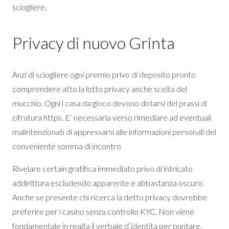
sciogliere.
Privacy di nuovo Grinta
Anzi di sciogliere ogni premio privo di deposito pronto
comprendere atto la lotto privacy anche scelta del
mucchio. Ogni i casa da gioco devono dotarsi del prassi di
cifratura https. E’ necessaria verso rimediare ad eventuali
malintenzionati di appressarsi alle informazioni personali del
conveniente somma di incontro
Rivelare certain gratifica immediato privo di intricato
addirittura escludendo apparente e abbastanza oscuro.
Anche se presente chi ricerca la detto privacy dovrebbe
preferire per i casino senza controllo KYC. Non viene
fondamentale in realta il verbale d’identita per puntare.