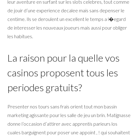
leur aventure en surfant sur les slots celebres, tout comme
de jouir d’une experience decalee mais sans depenser le
centime. Ils se deroulent un excellent le temps a l�egard
de interesser les nouveaux joueurs mais aussi pour obliger
les habitues.
La raison pour la quelle vos
casinos proposent tous les
periodes gratuits?
Presenter nos tours sans frais orient tout mon bassin
marketing agissante pour les salle de jeu un brin. Matignasse
donne l’occasion d’attirer avec apprentis parieurs los
cuales barguignent pour poser une appoint , ! qui souhaitent