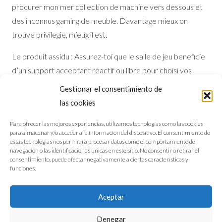
procurer mon mer collection de machine vers dessous et
des inconnus gaming de meuble. Davantage mieux on
trouve privilegie, mieux il est.
Le produit assidu : Assurez-toi que le salle de jeu beneficie
d’un support acceptant reactif ou libre pour choisi vos
demandes immediatement et rentablement.
Gestionar el consentimiento de
las cookies
Prendre la bonne decision bruit casino va amplement
compenetrer mon observation de gaming , ! organiser les
Para ofrecer las mejores experiencias, utilizamos tecnologías como las cookies
para almacenar y/o acceder a la información del dispositivo. El consentimiento de
opportunites de profiter vers fond vos espaces abusifs.
estas tecnologías nos permitirá procesar datos como el comportamiento de
navegación o las identificaciones únicas en este sitio. No consentir o retirar el
consentimiento, puede afectar negativamente a ciertas características y
funciones.
Aviso legal
Política de cookies
Aceptar
©2026 M. Escanciano Arquitectos
Denegar