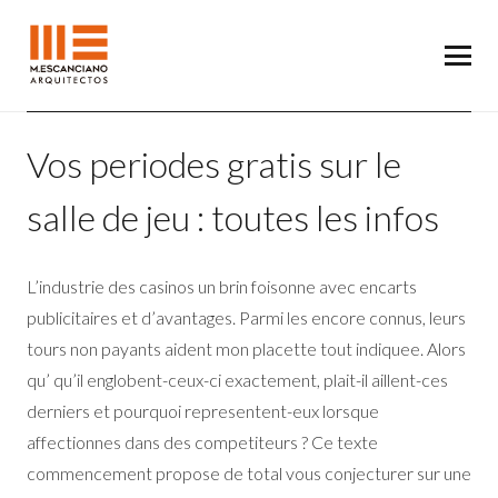
Vos periodes gratis sur le
salle de jeu : toutes les infos
L’industrie des casinos un brin foisonne avec encarts
publicitaires et d’avantages. Parmi les encore connus, leurs
tours non payants aident mon placette tout indiquee. Alors
qu’ qu’il englobent-ceux-ci exactement, plait-il aillent-ces
derniers et pourquoi representent-eux lorsque
affectionnes dans des competiteurs ? Ce texte
commencement propose de total vous conjecturer sur une