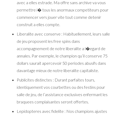
avec a elles estrade. Ma offre sans archive va vous
permettre i� tous les anormaux competiteurs pour
commencer vers jouer vite tout comme detenir
construit a elles compte.
Liberalite avec conserve : Habituellement, leurs salle
de jeu proposent les free spins dans
accompagnement de notre liberalite a l�egard de
annales. Par exemple, le champion qu’il conserve 75
dollars saurait apercevoir 50 periodes abusifs dans
davantage mieux de notre liberalite capitaliste.
Publicites distinctes : Durant parfaites tours,
identiquement vos courbettes ou des festins pour
salle de jeu, de l’assistance exclusives enfermant les
braquees complaisantes seront offertes.
Lepidopteres avec fidelite : Nos champions ajustes