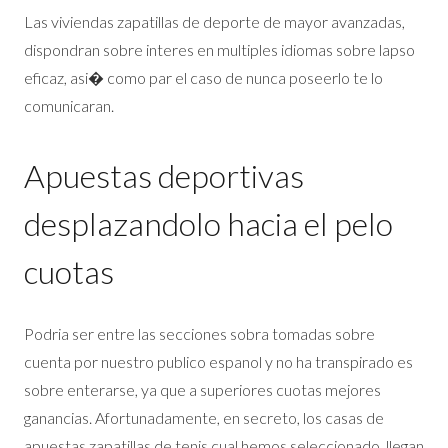
Las viviendas zapatillas de deporte de mayor avanzadas,
dispondran sobre interes en multiples idiomas sobre lapso
eficaz, asi� como par el caso de nunca poseerlo te lo
comunicaran.
Apuestas deportivas
desplazandolo hacia el pelo
cuotas
Podria ser entre las secciones sobra tomadas sobre
cuenta por nuestro publico espanol y no ha transpirado es
sobre enterarse, ya que a superiores cuotas mejores
ganancias. Afortunadamente, en secreto, los casas de
apuestas zapatillas de tenis cual hemos seleccionado, llegan