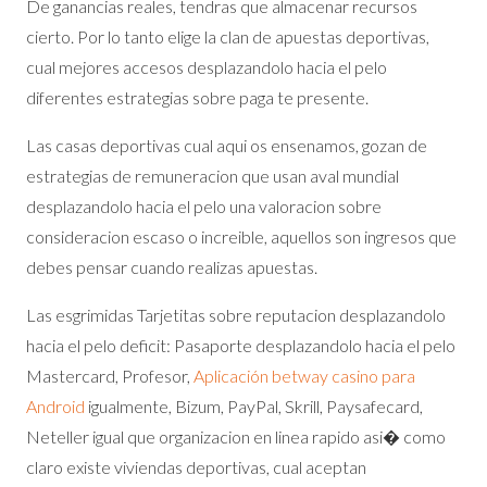
De ganancias reales, tendras que almacenar recursos
cierto. Por lo tanto elige la clan de apuestas deportivas,
cual mejores accesos desplazandolo hacia el pelo
diferentes estrategias sobre paga te presente.
Las casas deportivas cual aqui os ensenamos, gozan de
estrategias de remuneracion que usan aval mundial
desplazandolo hacia el pelo una valoracion sobre
consideracion escaso o increible, aquellos son ingresos que
debes pensar cuando realizas apuestas.
Las esgrimidas Tarjetitas sobre reputacion desplazandolo
hacia el pelo deficit: Pasaporte desplazandolo hacia el pelo
Mastercard, Profesor,
Aplicación betway casino para
Android
igualmente, Bizum, PayPal, Skrill, Paysafecard,
Neteller igual que organizacion en linea rapido asi� como
claro existe viviendas deportivas, cual aceptan