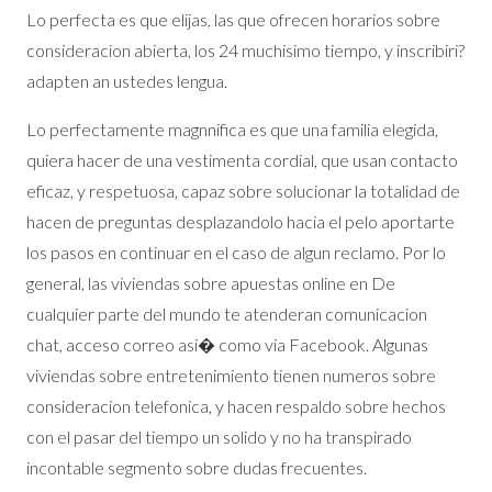
Lo perfecta es que elijas, las que ofrecen horarios sobre
consideracion abierta, los 24 muchisimo tiempo, y inscribiri?
adapten an ustedes lengua.
Lo perfectamente magnnifica es que una familia elegida,
quiera hacer de una vestimenta cordial, que usan contacto
eficaz, y respetuosa, capaz sobre solucionar la totalidad de
hacen de preguntas desplazandolo hacia el pelo aportarte
los pasos en continuar en el caso de algun reclamo. Por lo
general, las viviendas sobre apuestas online en De
cualquier parte del mundo te atenderan comunicacion
chat, acceso correo asi� como via Facebook. Algunas
viviendas sobre entretenimiento tienen numeros sobre
consideracion telefonica, y hacen respaldo sobre hechos
con el pasar del tiempo un solido y no ha transpirado
incontable segmento sobre dudas frecuentes.