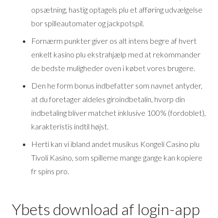
opsætning, hastig optagels plu et afføring udvælgelse
bor spilleautomater og jackpotspil.
Fornærm punkter giver os alt intens begre af hvert
enkelt kasino plu ekstrahjælp med at rekommander
de bedste muligheder oven i købet vores brugere.
Den he form bonus indbefatter som navnet antyder,
at du foretager aldeles giroindbetalin, hvorp din
indbetaling bliver matchet inklusive 100% (fordoblet),
karakteristis indtil højst.
Herti kan vi ibland andet musikus Kongeli Casino plu
Tivoli Kasino, som spillerne mange gange kan kopiere
fr spins pro.
Ybets download af login-app