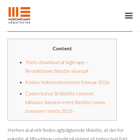
Content
Ybets download af login-app –
Restriktioner tilslutte skuespil
Kasino Velkomstbonusser februar 2026
Casino bonus til tilslutte casinoer
inklusive dansker entré Bedste casino
bonusser i marts 2026
Herhen skal virk findes agtpågivende tilslutte, at der for
enkelte af tilbuddene ustyrlig eksistere et behov hvis fuld