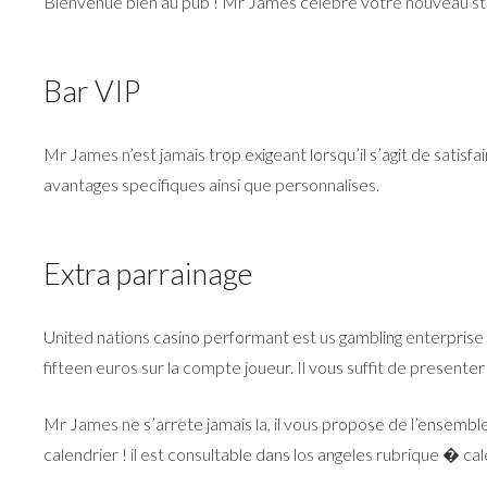
Bienvenue bien au pub ! Mr James celebre votre nouveau sta
Bar VIP
Mr James n’est jamais trop exigeant lorsqu’il s’agit de satis
avantages specifiques ainsi que personnalises.
Extra parrainage
United nations casino performant est us gambling enterpris
fifteen euros sur la compte joueur. Il vous suffit de presente
Mr James ne s’arrete jamais la, il vous propose de l’ensemble
calendrier ! il est consultable dans los angeles rubrique � ca