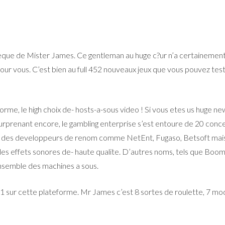
eque de Mister James. Ce gentleman au huge c?ur n’a certainement 
pour vous. C’est bien au full 452 nouveaux jeux que vous pouvez 
ateforme, le high choix de- hosts-a-sous video ! Si vous etes us huge
surprenant encore, le gambling enterprise s’est entoure de 20 concep
des developpeurs de renom comme NetEnt, Fugaso, Betsoft mais aus
t les effets sonores de- haute qualite. D’autres noms, tels que Boom
semble des machines a sous.
21 sur cette plateforme. Mr James c’est 8 sortes de roulette, 7 mo