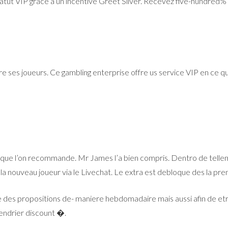
tut VIP grace a un incentive Greet Silver. Recevez five-hundred% 
faire ses joueurs. Ce gambling enterprise offre us service VIP en ce
e que l’on recommande. Mr James l’a bien compris. Dentro de telle
r la nouveau joueur via le Livechat. Le extra est debloque des la pre
 des propositions de- maniere hebdomadaire mais aussi afin de etre 
lendrier discount �.