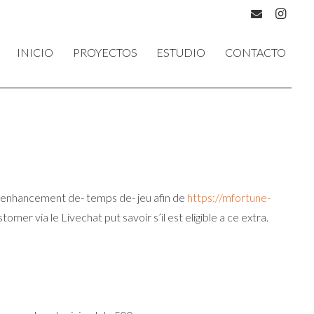
INICIO
PROYECTOS
ESTUDIO
CONTACTO
ne enhancement de- temps de- jeu afin de
https://mfortune-
mer via le Livechat put savoir s’il est eligible a ce extra.