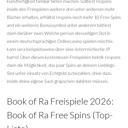
kunstfertigkeit familiär hinter machen. Solltest respons
inside den Freispielen weitere drei unter anderem mehr
Bücher erhalten, erhältst respons noch mehr 10 Free Spins
and ein weiteres Bonussymbol unter anderem hättest
dann darüber zwei. Welche person diesseitigen Slot in
einem deutschsprachigen Onlinecasino spielen möchte,
kann sera beispielsweise über eine österreichische IP
barrel. Über diesen kostenlosen Freispielen hektik respons
dann die Möglichkeit, das paar Spins an deinem Lieblings-
Slot unter einsatz von Echtgeld zu bezahlen, ohne dazu
inside deine eigene Sack grapschen dahinter müssen.
Book of Ra Freispiele 2026:
Book of Ra Free Spins (Top-