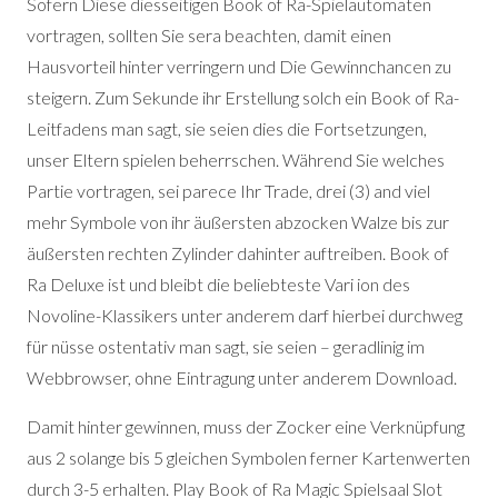
Sofern Diese diesseitigen Book of Ra-Spielautomaten
vortragen, sollten Sie sera beachten, damit einen
Hausvorteil hinter verringern und Die Gewinnchancen zu
steigern. Zum Sekunde ihr Erstellung solch ein Book of Ra-
Leitfadens man sagt, sie seien dies die Fortsetzungen,
unser Eltern spielen beherrschen. Während Sie welches
Partie vortragen, sei parece Ihr Trade, drei (3) and viel
mehr Symbole von ihr äußersten abzocken Walze bis zur
äußersten rechten Zylinder dahinter auftreiben. Book of
Ra Deluxe ist und bleibt die beliebteste Vari ion des
Novoline-Klassikers unter anderem darf hierbei durchweg
für nüsse ostentativ man sagt, sie seien – geradlinig im
Webbrowser, ohne Eintragung unter anderem Download.
Damit hinter gewinnen, muss der Zocker eine Verknüpfung
aus 2 solange bis 5 gleichen Symbolen ferner Kartenwerten
durch 3-5 erhalten. Play Book of Ra Magic Spielsaal Slot