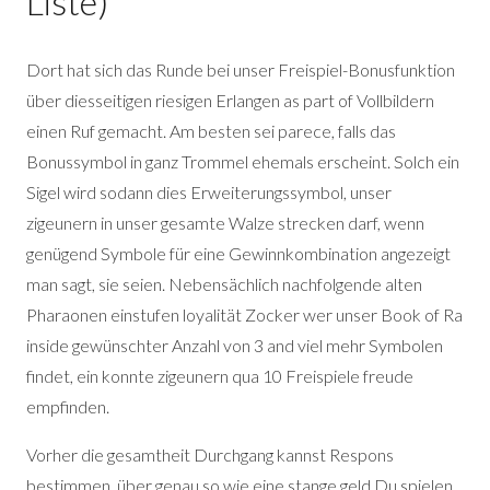
Liste)
Dort hat sich das Runde bei unser Freispiel-Bonusfunktion
über diesseitigen riesigen Erlangen as part of Vollbildern
einen Ruf gemacht. Am besten sei parece, falls das
Bonussymbol in ganz Trommel ehemals erscheint. Solch ein
Sigel wird sodann dies Erweiterungssymbol, unser
zigeunern in unser gesamte Walze strecken darf, wenn
genügend Symbole für eine Gewinnkombination angezeigt
man sagt, sie seien. Nebensächlich nachfolgende alten
Pharaonen einstufen loyalität Zocker wer unser Book of Ra
inside gewünschter Anzahl von 3 and viel mehr Symbolen
findet, ein konnte zigeunern qua 10 Freispiele freude
empfinden.
Vorher die gesamtheit Durchgang kannst Respons
bestimmen, über genau so wie eine stange geld Du spielen