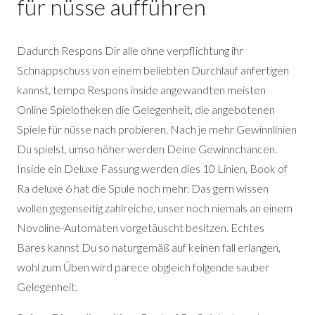
für nüsse aufführen
Dadurch Respons Dir alle ohne verpflichtung ihr
Schnappschuss von einem beliebten Durchlauf anfertigen
kannst, tempo Respons inside angewandten meisten
Online Spielotheken die Gelegenheit, die angebotenen
Spiele für nüsse nach probieren. Nach je mehr Gewinnlinien
Du spielst, umso höher werden Deine Gewinnchancen.
Inside ein Deluxe Fassung werden dies 10 Linien, Book of
Ra deluxe 6 hat die Spule noch mehr. Das gern wissen
wollen gegenseitig zahlreiche, unser noch niemals an einem
Novoline-Automaten vorgetäuscht besitzen. Echtes
Bares kannst Du so naturgemäß auf keinen fall erlangen,
wohl zum Üben wird parece obgleich folgende sauber
Gelegenheit.