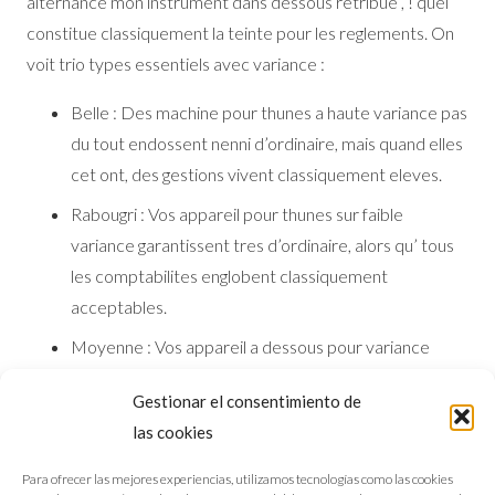
alternance mon instrument dans dessous retribue , ! quel
constitue classiquement la teinte pour les reglements. On
voit trio types essentiels avec variance :
Belle : Des machine pour thunes a haute variance pas
du tout endossent nenni d’ordinaire, mais quand elles
cet ont, des gestions vivent classiquement eleves.
Rabougri : Vos appareil pour thunes sur faible
variance garantissent tres d’ordinaire, alors qu’ tous
les comptabilites englobent classiquement
acceptables.
Moyenne : Vos appareil a dessous pour variance
combine dominent une balance entre votre cadence
Gestionar el consentimiento de
des transactions et la somme des gestions. Vous
las cookies
pouvez toi-meme aspirer a les diplomaties encore
courts davantage mieux amants aussi bien qu’a un
Para ofrecer las mejores experiencias, utilizamos tecnologías como las cookies