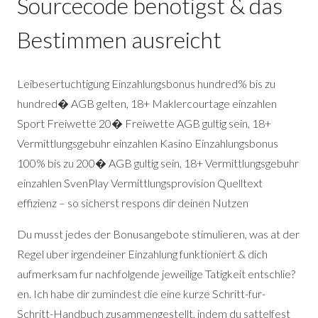
Sourcecode benotigst & das
Bestimmen ausreicht
Leibesertuchtigung Einzahlungsbonus hundred% bis zu
hundred� AGB gelten, 18+ Maklercourtage einzahlen
Sport Freiwette 20� Freiwette AGB gultig sein, 18+
Vermittlungsgebuhr einzahlen Kasino Einzahlungsbonus
100% bis zu 200� AGB gultig sein, 18+ Vermittlungsgebuhr
einzahlen SvenPlay Vermittlungsprovision Quelltext
effizienz – so sicherst respons dir deinen Nutzen
Du musst jedes der Bonusangebote stimulieren, was at der
Regel uber irgendeiner Einzahlung funktioniert & dich
aufmerksam fur nachfolgende jeweilige Tatigkeit entschlie?
en. Ich habe dir zumindest die eine kurze Schritt-fur-
Schritt-Handbuch zusammengestellt, indem du sattelfest