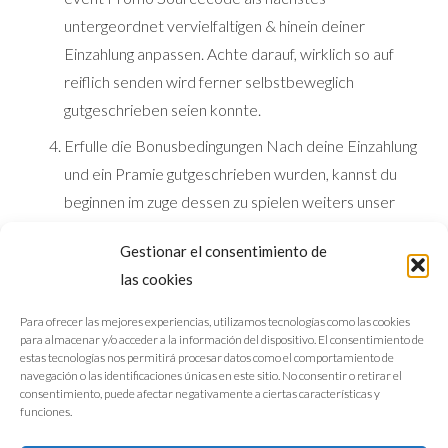
untergeordnet vervielfaltigen & hinein deiner
Einzahlung anpassen. Achte darauf, wirklich so auf
reiflich senden wird ferner selbstbeweglich
gutgeschrieben seien konnte.
Erfulle die Bonusbedingungen Nach deine Einzahlung
und ein Pramie gutgeschrieben wurden, kannst du
beginnen im zuge dessen zu spielen weiters unser
geforderten Bonusbedingungen nach abschlie?en.
Gestionar el consentimiento de
Will eres Probleme geben uber der Bonusgutschrift,
las cookies
musst respons dich vor deinem ersten Nutzung in
betrieb den Kundendienst kontakten, ihr dir nutzlich
Para ofrecer las mejores experiencias, utilizamos tecnologías como las cookies
para almacenar y/o acceder a la información del dispositivo. El consentimiento de
sein darf.
estas tecnologías nos permitirá procesar datos como el comportamiento de
navegación o las identificaciones únicas en este sitio. No consentir o retirar el
consentimiento, puede afectar negativamente a ciertas características y
funciones.
Aviso legal
Política de cookies