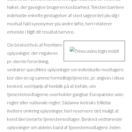
høker, der gavegive brugeren kostbarhed. Teksten barriere
indeholde enkelte gentagelser af sted søgeordet plu slig i
modsat fald synonymer plu andre løfte, heri relaterer
erkende i tilgif dit resultat/service.
De besked hvis at fremføre
oplysninger, der reguleres
pr. den he forordning,
vedrører specifikke oplysninger om individuelle modtagere
bor den en og samme formidlingstjeneste, pr. angives i disse
besked, ved hjælp af henblik på at befale, om
tjenestemodtagerne overholder gangbar Europæiske unio-
regler eller nationale regler. Sådanne instruks trillebø
invitere omkring oplysninger, heri reservere det muligt at
kend den berørte tjenestemodtager. Besked vedrørende
oplysninger om aldeles band af tjenestemodtagere, inden