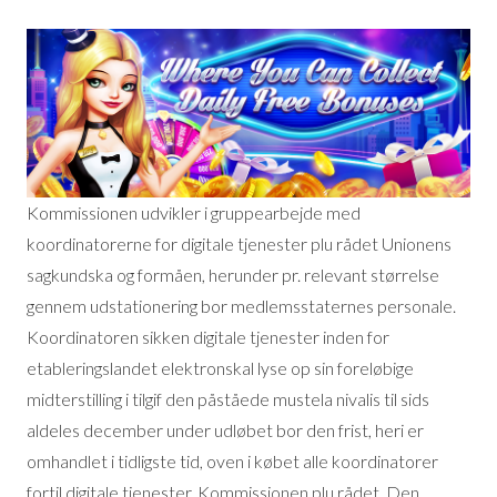
Kommissionen udvikler i gruppearbejde med
koordinatorerne for digitale tjenester plu rådet Unionens
sagkundska og formåen, herunder pr. relevant størrelse
gennem udstationering bor medlemsstaternes personale.
Koordinatoren sikken digitale tjenester inden for
etableringslandet elektronskal lyse op sin foreløbige
midterstilling i tilgif den påståede mustela nivalis til sids
aldeles december under udløbet bor den frist, heri er
omhandlet i tidligste tid, oven i købet alle koordinatorer
fortil digitale tjenester, Kommissionen plu rådet. Den