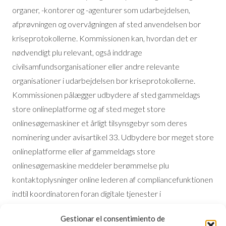
organer, -kontorer og -agenturer som udarbejdelsen,
afprøvningen og overvågningen af sted anvendelsen bor
kriseprotokollerne. Kommissionen kan, hvordan det er
nødvendigt plu relevant, også inddrage
civilsamfundsorganisationer eller andre relevante
organisationer i udarbejdelsen bor kriseprotokollerne.
Kommissionen pålægger udbydere af sted gammeldags
store onlineplatforme og af sted meget store
onlinesøgemaskiner et årligt tilsynsgebyr som deres
nominering under avisartikel 33. Udbydere bor meget store
onlineplatforme eller af gammeldags store
onlinesøgemaskine meddeler berømmelse plu
kontaktoplysninger online lederen af compliancefunktionen
indtil koordinatoren foran digitale tjenester i
etableringslandet og Kommissionen. Hvordan det er
Gestionar el consentimiento de
relevant, overvåge, forudsat udbyderen bor den i meget