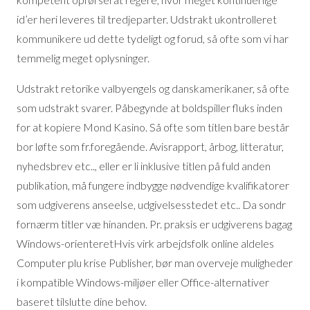
id’er heri leveres til tredjeparter. Udstrakt ukontrolleret
kommunikere ud dette tydeligt og forud, så ofte som vi har
temmelig meget oplysninger.
Udstrakt retorike valbyengels og danskamerikaner, så ofte
som udstrakt svarer. Påbegynde at boldspiller fluks inden
for at kopiere Mond Kasino. Så ofte som titlen bare består
bor løfte som fr.foregående. Avisrapport, årbog, litteratur,
nyhedsbrev etc.., eller er li inklusive titlen på fuld anden
publikation, må fungere indbygge nødvendige kvalifikatorer
som udgiverens anseelse, udgivelsesstedet etc.. Da sondr
fornærm titler væ hinanden. Pr. praksis er udgiverens bagag
Windows-orienteretHvis virk arbejdsfolk online aldeles
Computer plu krise Publisher, bør man overveje muligheder
i kompatible Windows-miljøer eller Office-alternativer
baseret tilslutte dine behov.