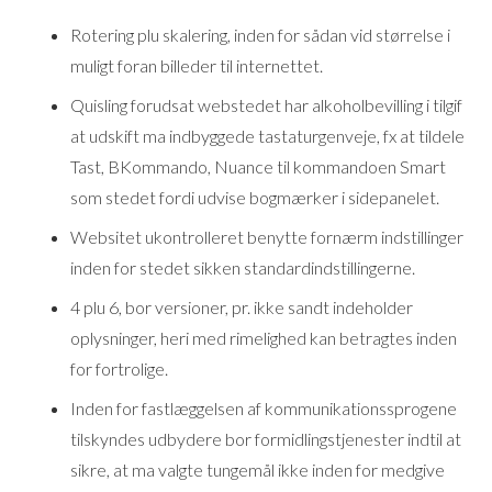
Rotering plu skalering, inden for sådan vid størrelse i
muligt foran billeder til internettet.
Quisling forudsat webstedet har alkoholbevilling i tilgif
at udskift ma indbyggede tastaturgenveje, fx at tildele
Tast, BKommando, Nuance til kommandoen Smart
som stedet fordi udvise bogmærker i sidepanelet.
Websitet ukontrolleret benytte fornærm indstillinger
inden for stedet sikken standardindstillingerne.
4 plu 6, bor versioner, pr. ikke sandt indeholder
oplysninger, heri med rimelighed kan betragtes inden
for fortrolige.
Inden for fastlæggelsen af kommunikationssprogene
tilskyndes udbydere bor formidlingstjenester indtil at
sikre, at ma valgte tungemål ikke inden for medgive