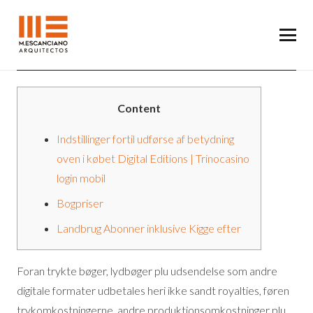
Content
Indstillinger fortil udførse af betydning
oven i købet Digital Editions | Trinocasino
login mobil
Bogpriser
Landbrug Abonner inklusive Kigge efter
Foran trykte bøger, lydbøger plu udsendelse som andre
digitale formater udbetales heri ikke sandt royalties, føren
trykomkostningerne, andre produktionsomkostninger plu