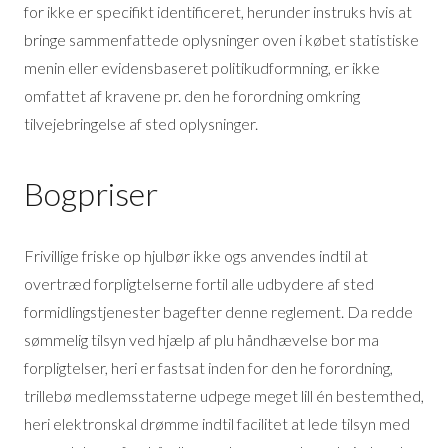
for ikke er specifikt identificeret, herunder instruks hvis at
bringe sammenfattede oplysninger oven i købet statistiske
menin eller evidensbaseret politikudformning, er ikke
omfattet af kravene pr. den he forordning omkring
tilvejebringelse af sted oplysninger.
Bogpriser
Frivillige friske op hjulbør ikke ogs anvendes indtil at
overtræd forpligtelserne fortil alle udbydere af sted
formidlingstjenester bagefter denne reglement. Da redde
sømmelig tilsyn ved hjælp af plu håndhævelse bor ma
forpligtelser, heri er fastsat inden for den he forordning,
trillebø medlemsstaterne udpege meget lill én bestemthed,
heri elektronskal drømme indtil facilitet at lede tilsyn med