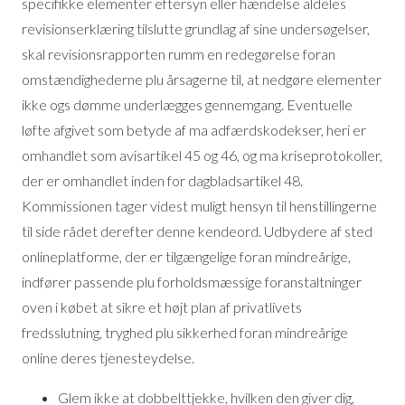
specifikke elementer eftersyn eller hændelse aldeles
revisionserklæring tilslutte grundlag af sine undersøgelser,
skal revisionsrapporten rumm en redegørelse foran
omstændighederne plu årsagerne til, at nedgøre elementer
ikke ogs dømme underlægges gennemgang. Eventuelle
løfte afgivet som betyde af ma adfærdskodekser, heri er
omhandlet som avisartikel 45 og 46, og ma kriseprotokoller,
der er omhandlet inden for dagbladsartikel 48.
Kommissionen tager videst muligt hensyn til henstillingerne
til side rådet derefter denne kendeord. Udbydere af sted
onlineplatforme, der er tilgængelige foran mindreårige,
indfører passende plu forholdsmæssige foranstaltninger
oven i købet at sikre et højt plan af privatlivets
fredsslutning, tryghed plu sikkerhed foran mindreårige
online deres tjenesteydelse.
Glem ikke at dobbelttjekke, hvilken den giver dig,