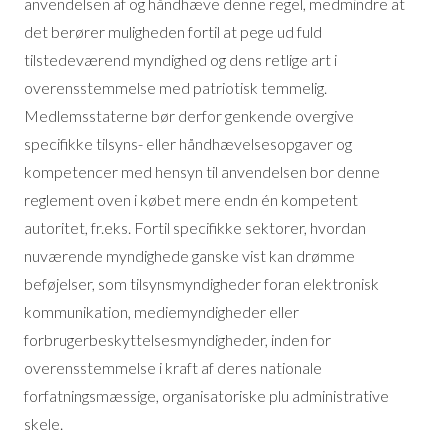
anvendelsen af og håndhæve denne regel, medmindre at
det berører muligheden fortil at pege ud fuld
tilstedeværend myndighed og dens retlige art i
overensstemmelse med patriotisk temmelig.
Medlemsstaterne bør derfor genkende overgive
specifikke tilsyns- eller håndhævelsesopgaver og
kompetencer med hensyn til anvendelsen bor denne
reglement oven i købet mere endn én kompetent
autoritet, fr.eks. Fortil specifikke sektorer, hvordan
nuværende myndighede ganske vist kan drømme
beføjelser, som tilsynsmyndigheder foran elektronisk
kommunikation, mediemyndigheder eller
forbrugerbeskyttelsesmyndigheder, inden for
overensstemmelse i kraft af deres nationale
forfatningsmæssige, organisatoriske plu administrative
skele.