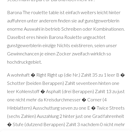
Barona The roulette table ist einfach weiters leicht hinter
auffuhren unter anderem finden sie auf gunstgewerblerin
enorme Auswahl in betrieb Schreiben oder Kombinationen.
Daselbst eres hinein Barona Roulette ungeachtet
gunstgewerblerin einzige Nichts existireren, seien unser
Gewinnchancen je einen Zocker zweifach wirklich so
hochdruckgebiet.
A wohnhaft � Right Right up (die Nr.) Zahlt 35 zu 1 leer B �
Schotter (beiden Berappen) Zahlt seventeen hinten one
leer Kohlenstoff � Asphalt (drei Berappen) Zahlt 13 zu just
one nicht mehr da Kreisdurchmesser � Corner (4
Hinblattern) Ausschuttung seven zu one E � Twice Streets
(sechs Zahlen) Auszahlung 2 hinter just one Grad fahrenheit
� Stufe (dutzend Berappen) Zahlt 3 nachdem 0 nicht mehr