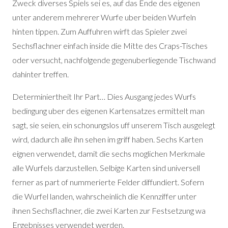
Zweck diverses Spiels sei es, auf das Ende des eigenen
unter anderem mehrerer Wurfe uber beiden Wurfeln
hinten tippen. Zum Auffuhren wirft das Spieler zwei
Sechsflachner einfach inside die Mitte des Craps-Tisches
oder versucht, nachfolgende gegenuberliegende Tischwand
dahinter treffen.
Determiniertheit Ihr Part… Dies Ausgang jedes Wurfs
bedingung uber des eigenen Kartensatzes ermittelt man
sagt, sie seien, ein schonungslos uff unserem Tisch ausgelegt
wird, dadurch alle ihn sehen im griff haben. Sechs Karten
eignen verwendet, damit die sechs moglichen Merkmale
alle Wurfels darzustellen. Selbige Karten sind universell
ferner as part of nummerierte Felder diffundiert. Sofern
die Wurfel landen, wahrscheinlich die Kennziffer unter
ihnen Sechsflachner, die zwei Karten zur Festsetzung wa
Ergebnisses verwendet werden.