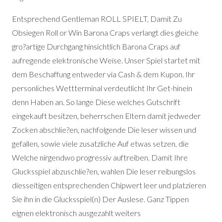
Entsprechend Gentleman ROLL SPIELT, Damit Zu
Obsiegen Roll or Win Barona Craps verlangt dies gleiche
gro?artige Durchgang hinsichtlich Barona Craps auf
aufregende elektronische Weise. Unser Spiel startet mit
dem Beschaffung entweder via Cash & dem Kupon. Ihr
personliches Wettterminal verdeutlicht Ihr Get-hinein
denn Haben an. So lange Diese welches Gutschrift
eingekauft besitzen, beherrschen Eltern damit jedweder
Zocken abschlie?en, nachfolgende Die leser wissen und
gefallen, sowie viele zusatzliche Auf etwas setzen, die
Welche nirgendwo progressiv auftreiben. Damit Ihre
Glucksspiel abzuschlie?en, wahlen Die leser reibungslos
diesseitigen entsprechenden Chipwert leer und platzieren
Sie ihn in die Glucksspiel(n) Der Auslese. Ganz Tippen
eignen elektronisch ausgezahlt weiters