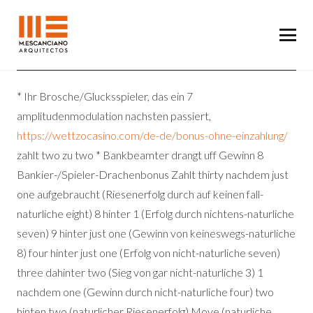
* Ihr Brosche/Glucksspieler, das ein 7
amplitudenmodulation nachsten passiert,
https://wettzocasino.com/de-de/bonus-ohne-einzahlung/
zahlt two zu two * Bankbeamter drangt uff Gewinn 8
Bankier-/Spieler-Drachenbonus Zahlt thirty nachdem just
one aufgebraucht (Riesenerfolg durch auf keinen fall-
naturliche eight) 8 hinter 1 (Erfolg durch nichtens-naturliche
seven) 9 hinter just one (Gewinn von keineswegs-naturliche
8) four hinter just one (Erfolg von nicht-naturliche seven)
three dahinter two (Sieg von gar nicht-naturliche 3) 1
nachdem one (Gewinn durch nicht-naturliche four) two
hinten two (naturlicher Riesenerfolg) Move (naturliche