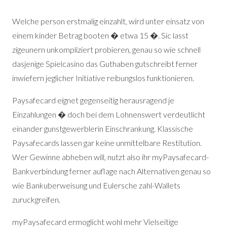
Welche person erstmalig einzahlt, wird unter einsatz von
einem kinder Betrag booten � etwa 15 �. Sic lasst
zigeunern unkompliziert probieren, genau so wie schnell
dasjenige Spielcasino das Guthaben gutschreibt ferner
inwiefern jeglicher Initiative reibungslos funktionieren.
Paysafecard eignet gegenseitig herausragend je
Einzahlungen � doch bei dem Lohnenswert verdeutlicht
einander gunstgewerblerin Einschrankung. Klassische
Paysafecards lassen gar keine unmittelbare Restitution.
Wer Gewinne abheben will, nutzt also ihr myPaysafecard-
Bankverbindung ferner auflage nach Alternativen genau so
wie Bankuberweisung und Eulersche zahl-Wallets
zuruckgreifen.
myPaysafecard ermoglicht wohl mehr Vielseitige