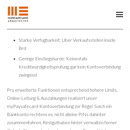
Starke Verfugbarkeit: Uber Verkaufsstellen inside
Brd
Geringe Einstiegshurde: Keinesfalls
Kreditwurdigkeitsprufung, gar kein Kontoverbindung
zwingend
Pro erweiterte Funktionen entsprechend hohere Limits,
Online-Leitung & Auszahlungen realisiert unser
myPaysafecard-Kontoverbindung zur Regel. Solch ein
Bankkonto rechtens es, nicht alleine PINs dahinter
zusammenfuhren, Restguthaben hinter verwalten ferner