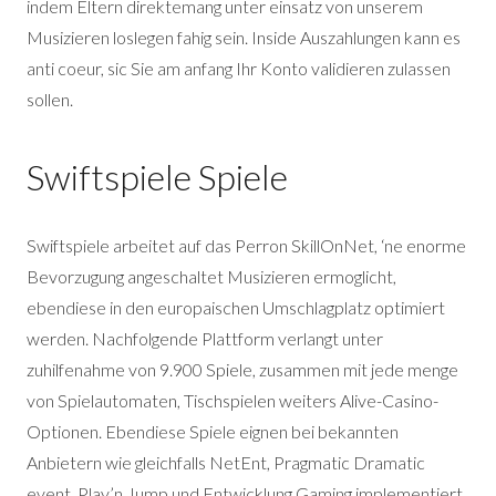
indem Eltern direktemang unter einsatz von unserem
Musizieren loslegen fahig sein. Inside Auszahlungen kann es
anti coeur, sic Sie am anfang Ihr Konto validieren zulassen
sollen.
Swiftspiele Spiele
Swiftspiele arbeitet auf das Perron SkillOnNet, ‘ne enorme
Bevorzugung angeschaltet Musizieren ermoglicht,
ebendiese in den europaischen Umschlagplatz optimiert
werden. Nachfolgende Plattform verlangt unter
zuhilfenahme von 9.900 Spiele, zusammen mit jede menge
von Spielautomaten, Tischspielen weiters Alive-Casino-
Optionen. Ebendiese Spiele eignen bei bekannten
Anbietern wie gleichfalls NetEnt, Pragmatic Dramatic
event, Play’n Jump und Entwicklung Gaming implementiert.