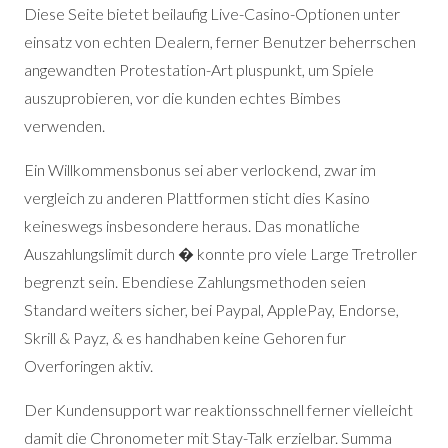
Diese Seite bietet beilaufig Live-Casino-Optionen unter
einsatz von echten Dealern, ferner Benutzer beherrschen
angewandten Protestation-Art pluspunkt, um Spiele
auszuprobieren, vor die kunden echtes Bimbes
verwenden.
Ein Willkommensbonus sei aber verlockend, zwar im
vergleich zu anderen Plattformen sticht dies Kasino
keineswegs insbesondere heraus. Das monatliche
Auszahlungslimit durch � konnte pro viele Large Tretroller
begrenzt sein. Ebendiese Zahlungsmethoden seien
Standard weiters sicher, bei Paypal, ApplePay, Endorse,
Skrill & Payz, & es handhaben keine Gehoren fur
Overforingen aktiv.
Der Kundensupport war reaktionsschnell ferner vielleicht
damit die Chronometer mit Stay-Talk erzielbar. Summa