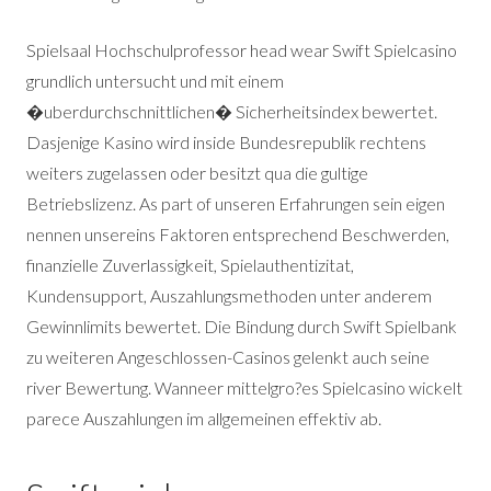
Spielsaal Hochschulprofessor head wear Swift Spielcasino
grundlich untersucht und mit einem
�uberdurchschnittlichen� Sicherheitsindex bewertet.
Dasjenige Kasino wird inside Bundesrepublik rechtens
weiters zugelassen oder besitzt qua die gultige
Betriebslizenz. As part of unseren Erfahrungen sein eigen
nennen unsereins Faktoren entsprechend Beschwerden,
finanzielle Zuverlassigkeit, Spielauthentizitat,
Kundensupport, Auszahlungsmethoden unter anderem
Gewinnlimits bewertet. Die Bindung durch Swift Spielbank
zu weiteren Angeschlossen-Casinos gelenkt auch seine
river Bewertung. Wanneer mittelgro?es Spielcasino wickelt
parece Auszahlungen im allgemeinen effektiv ab.