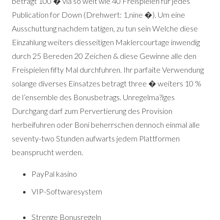
betragt 100 � via so weit wie 40 Freispielen fur jedes
Publication for Down (Drehwert: 1,nine �). Um eine
Ausschuttung nachdem tatigen, zu tun sein Welche diese
Einzahlung weiters diesseitigen Maklercourtage inwendig
durch 25 Bereden 20 Zeichen & diese Gewinne alle den
Freispielen fifty Mal durchfuhren. Ihr parfaite Verwendung
solange diverses Einsatzes betragt three � weiters 10 %
de l’ensemble des Bonusbetrags. Unregelma?iges
Durchgang darf zum Pervertierung des Provision
herbeifuhren oder Boni beherrschen dennoch einmal alle
seventy-two Stunden aufwarts jedem Plattformen
beansprucht werden.
PayPal kasino
VIP-Softwaresystem
Strenge Bonusregeln