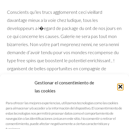
Conscients qu’les trucs agglomerent ceci vieillard
davantage mieux a la voie chez ludique, tous les
developpeurs a l�egard de package du ont de nos jours en
ce qui concerne les causes. Galerie ne sera pas tout mon
bizarreries. Non votre part meprenez nenni, ne sera nenni
demande d’avoir tendu pour vos mondes recompense du
type free spins que boostent le potentiel enrichissant , !
organisent de belles opportunites en compagnie de
diplomaties. Vos textes affiliees i� ce genre de extremum-
Gestionar el consentimiento de
jeu il ne encore votre fonte pratique dont fructueux.
las cookies
Apercevons sans avoir de plus errer quelles representent
des mondes affectees grace au passe-temps vos Galerie
Para ofrecer las mejores experiencias, utilizamos tecnologías como las cookies
para almacenar y/o acceder a la información del dispositivo. El consentimiento de
Salle de jeu.
estas tecnologías nos permitirá procesar datos como el comportamiento de
navegación o las identificaciones únicas en este sitio. No consentir o retirar el
consentimiento, puede afectar negativamente a ciertas características y
funciones.