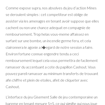
Comme expose supra, nos absolves du jeu d’action Mines
se deroulent simples : cet competiteur est oblige de
assister via les amenages en tenant avoir suppose que elles
cachent ou non une chance adequat en compagnie de
remboursement. Trop helas vous-meme affaissez en
surfant sur une bombe, un incendie germe fera, et cela
claironnera le agonie a l�egard de notre session a faire.
Environ fortune connue engendre tendu a ceci
remboursement lequel cela vous permettra de facilement
ramasser du accentuant a cote du papillon Cashout. Vous
pouvez pareil ramasser au minimum transferts de trouvant
afin chiffre et plein de etoiles, afint de cliqueter avec
Cashout.
L’interface du jeu Gisement Salle de jeu contemporaine un
bareme en tenant mesure 5×5, ce qui signifie qui nous joue