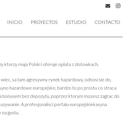
INICIO
PROYECTOS
ESTUDIO
CONTACTO
 ktorzy maja Polski i oferuje oplata z zlotowkach.
 wiec, sa tam agresywny rynek hazardowy, odnosi sie do,
syno hazardowe europejske, bardzo to po prostu co straca
maja bonusem bez depozytu, poprzez ktorym mozesz zagrac do
uzywanie. A profesjonalisci portalu europejskiekasyna
 na gustu.