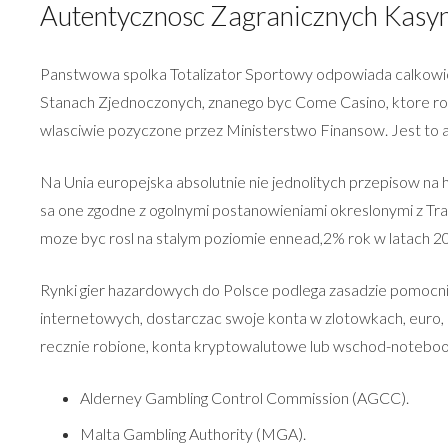
Autentycznosc Zagranicznych Kasy
Panstwowa spolka Totalizator Sportowy odpowiada calkowici
Stanach Zjednoczonych, znanego byc Come Casino, ktore roz
wlasciwie pozyczone przez Ministerstwo Finansow. Jest to 
Na Unia europejska absolutnie nie jednolitych przepisow na
sa one zgodne z ogolnymi postanowieniami okreslonymi z Tra
moze byc rosl na stalym poziomie ennead,2% rok w latach 
Rynki gier hazardowych do Polsce podlega zasadzie pomocnic
internetowych, dostarczac swoje konta w zlotowkach, euro,
recznie robione, konta kryptowalutowe lub wschod-noteboo
Alderney Gambling Control Commission (AGCC).
Malta Gambling Authority (MGA).