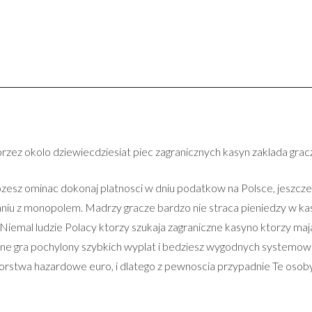
zez okolo dziewiecdziesiat piec zagranicznych kasyn zaklada graczy
zesz ominac dokonaj platnosci w dniu podatkow na Polsce, jeszcze
iu z monopolem. Madrzy gracze bardzo nie straca pieniedzy w ka
 Niemal ludzie Polacy ktorzy szukaja zagraniczne kasyno ktorzy 
one gra pochylony szybkich wyplat i bedziesz wygodnych systemow 
orstwa hazardowe euro, i dlatego z pewnoscia przypadnie Te osoby