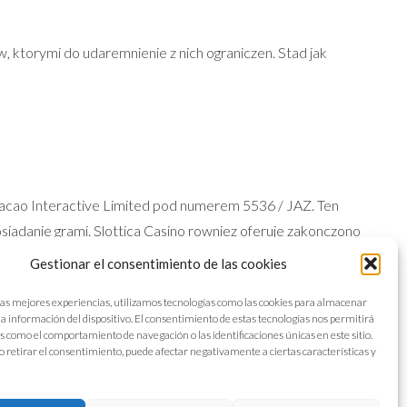
, ktorymi do udaremnienie z nich ograniczen. Stad jak
Curacao Interactive Limited pod numerem 5536 / JAZ. Ten
iadanie grami. Slottica Casino rowniez oferuje zakonczono
Gestionar el consentimiento de las cookies
Oni kasyno weszlo na polski biznes na 2022 roku i oferuje
las mejores experiencias, utilizamos tecnologías como las cookies para almacenar
 la información del dispositivo. El consentimiento de estas tecnologías nos permitirá
sowy, ale takze napiety harmonogram turniejow i bedziesz
s como el comportamiento de navegación o las identificaciones únicas en este sitio.
o retirar el consentimiento, puede afectar negativamente a ciertas características y