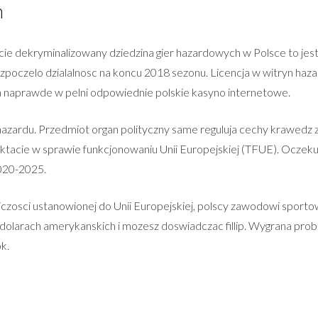
n
e dekryminalizowany dziedzina gier hazardowych w Polsce to jest
poczelo dzialalnosc na koncu 2018 sezonu. Licencja w witryn haz
a naprawde w pelni odpowiednie polskie kasyno internetowe.
 hazardu. Przedmiot organ polityczny same reguluja cechy krawedz 
ktacie w sprawie funkcjonowaniu Unii Europejskiej (TFUE). Oczekuj
2020-2025.
zosci ustanowionej do Unii Europejskiej, polscy zawodowi sporto
 dolarach amerykanskich i mozesz doswiadczac fillip. Wygrana pro
k.