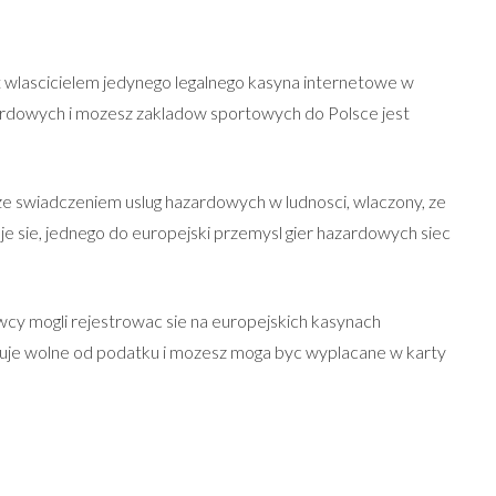
 wlascicielem jedynego legalnego kasyna internetowe w
ardowych i mozesz zakladow sportowych do Polsce jest
ze swiadczeniem uslug hazardowych w ludnosci, wlaczony, ze
e sie, jednego do europejski przemysl gier hazardowych siec
wcy mogli rejestrowac sie na europejskich kasynach
buje wolne od podatku i mozesz moga byc wyplacane w karty