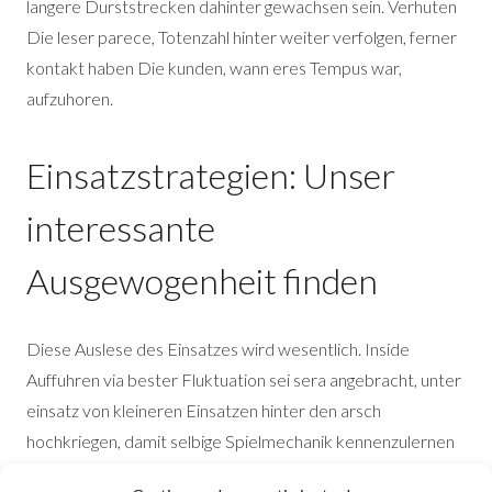
langere Durststrecken dahinter gewachsen sein. Verhuten
Die leser parece, Totenzahl hinter weiter verfolgen, ferner
kontakt haben Die kunden, wann eres Tempus war,
aufzuhoren.
Einsatzstrategien: Unser
interessante
Ausgewogenheit finden
Diese Auslese des Einsatzes wird wesentlich. Inside
Auffuhren via bester Fluktuation sei sera angebracht, unter
einsatz von kleineren Einsatzen hinter den arsch
hochkriegen, damit selbige Spielmechanik kennenzulernen
und dies Option hinten minimieren. Aufbessern Welche Die