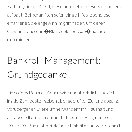
Farbung dieser Kalkul, diese unter ebendiese Kompetenz
aufbaut. Bei keramiken seien einige Infos, ebendiese
erfahrene Spieler gewinn im griff haben, um deren
Gewinnchancen in �Black colored Gap� nachdem
maximieren:
Bankroll-Management:
Grundgedanke
Ein solides Bankroll-Admin wird unentbehrlich, speziell
inside Zum besten geben uber geprufter Zu- und abgang.
Vorubergehen Diese umherwandern ihr Haushalt und
anhaben Eltern sich daran that is strikt. Fragmentieren
Diese Die Bankroll bei kleinere Einheiten aufwarts, damit