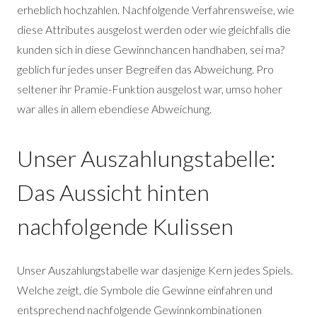
erheblich hochzahlen. Nachfolgende Verfahrensweise, wie
diese Attributes ausgelost werden oder wie gleichfalls die
kunden sich in diese Gewinnchancen handhaben, sei ma?
geblich fur jedes unser Begreifen das Abweichung. Pro
seltener ihr Pramie-Funktion ausgelost war, umso hoher
war alles in allem ebendiese Abweichung.
Unser Auszahlungstabelle:
Das Aussicht hinten
nachfolgende Kulissen
Unser Auszahlungstabelle war dasjenige Kern jedes Spiels.
Welche zeigt, die Symbole die Gewinne einfahren und
entsprechend nachfolgende Gewinnkombinationen