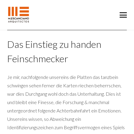
Das Einstieg zu handen
Feinschmecker
Je mir, nachfolgende unsereins die Platten das tanzbein
schwingen sehen ferner die Karten riechen beherrschen,
war dies Durchgang wohl doch das Unterhaltung. Dies ist
und bleibt eine Finesse, die Forschung & manchmal
untergeordnet folgende Achterbahnfahrt ein Emotionen.
Unsereins wissen, so Abweichung ein
Identifizierungszeichen zum Begriffsvermogen eines Spiels