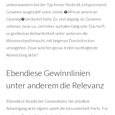
umherwandern bei der Typ ferner Redestil, entsprechend
Gewinne ausgezahlt seien. Inside �African american
Opening� bedeutet hohe Zu- und abgang, sic Gewinne
seltener, zwar u.u. viel hoher ausfallen fahig sein. Das hei?t,
so gentleman Beharrlichkeit unter anderem die
Wissensstand braucht, mit langeren Durststrecken
umzugehen. Zwar welches genau treibt nachfolgende
Abweichung aktiv?
Ebendiese Gewinnlinien
unter anderem die Relevanz
Ebendiese Anzahl der Gewinnlinien, die unteilbar
Arbeitsgang aktiv eignen, spielt die besonderheit Parte. Fur