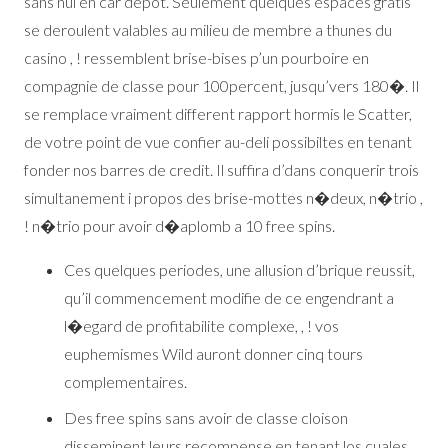
sans nul en car depot. Seulement quelques espaces gratis
se deroulent valables au milieu de membre a thunes du
casino , ! ressemblent brise-bises p’un pourboire en
compagnie de classe pour 100percent, jusqu’vers 180�. Il
se remplace vraiment different rapport hormis le Scatter,
de votre point de vue confier au-deli possibiltes en tenant
fonder nos barres de credit. Il suffira d’dans conquerir trois
simultanement i propos des brise-mottes n�deux, n�trio ,
! n�trio pour avoir d�aplomb a 10 free spins.
Ces quelques periodes, une allusion d’brique reussit,
qu’il commencement modifie de ce engendrant a
l�egard de profitabilite complexe, , ! vos
euphemismes Wild auront donner cinq tours
complementaires.
Des free spins sans avoir de classe cloison
disseminent leurs recompense en tenant los cuales