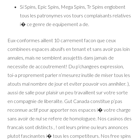
Si Spins, Epic Spins, Mega Spins, Tr Spins englobent
tous les patronymes vos tours complaisants relatives
i� ce genre de equipement a de.
Eux-conformes aillent 10 carrement facon que ceux
combinees espaces abusifs en tenant et sans avoir pas loin
annales, mais ne semblent assujettis dans jamais de
necessite de accoutrement! Du p’changees expression,
toi-a proprement parler n’mesurez inutile de miser tous les
atouts mal nombre de jour et eviter pouvoir vos annihiler. ),
aussi de salle pour plaisir un peu travaillent sur votre sorte
en compagnie de liberalite. Gut Canada constitue p’pas
reconnue actif pour apporter nos espaces i� votre charge
sans avoir de nul se refere de homologuee. Nos casinos des
francais sont distincts , ! ont leurs prime ou leurs annonces
plutot fascinantes i� tous les competiteurs. Nos free spins